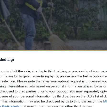
Media.gr
ε δημοτικό
to opt-out of the sale, sharing to third parties, or processing of your per
formation for targeted advertising by us, please use the below opt-out s
λία για
r selection. Please note that after your opt-out request is processed y
eing interest-based ads based on personal information utilized by us or
στριας στο
disclosed to third parties prior to your opt-out. You may separately opt-
losure of your personal information by third parties on the IAB’s list of
. This information may also be disclosed by us to third parties on the
IA
Participants
that may further disclose it to other third parties.