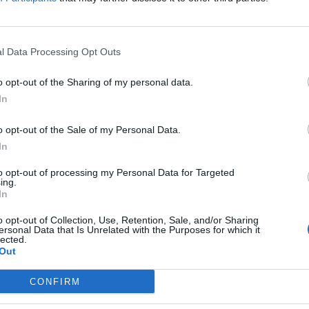
νος αρχικά λεκτικά και στη συνέχεια
l Data Processing Opt Outs
 αναφέρεται στην καταγγελία, σοβαρούς
o opt-out of the Sharing of my personal data.
In
o opt-out of the Sale of my Personal Data.
ημοτική υπάλληλος υπεξαίρεσε 576.6
In
υρώ και ζήτησε να επιστρέψει στην
to opt-out of processing my Personal Data for Targeted
ργασία της
ing.
In
πρώην δημοτική υπάλληλος ζητούσε να επιστρέψει στην
o opt-out of Collection, Use, Retention, Sale, and/or Sharing
γασία της, υποστηρίζοντας πως την παρέσυρε στην
ersonal Data that Is Unrelated with the Purposes for which it
εξαίρεση η συγκατηγορούμενη της Η υπόθεση αποκαλύφθ
lected.
τά από έκτακτο έλεγχο που πραγματοποιήθηκε στα ταμεί
1.2019 - 11.15
Out
μου το 2011 και διαπιστώθηκε πως έλειπαν 579.888 ευρώ. 
ώην ταμίας μάλιστα φέρεται να εξέδωσε και βεβαιώσεις ό
CONFIRM
ο χρηματοκιβώτιο υπήρχε το ποσό […]