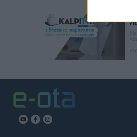
Χ
μ
Λ
Με
Λα
27.