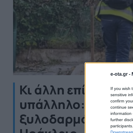
e-ota.gr -
Κι άλλη επίθεση σ
If you wish 
sensitive in
υπάλληλο: Καταγγε
confirm you
continue se
ξυλοδαρμό καθαρί
information 
further disc
participants
Downstream 