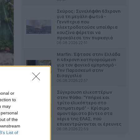
Σκύρος: Συνελήφθη 63χρονη
για τη μεγάλη φωτιά -
Γεννήτρια που
ηλεκτροδοτούσε υπαίθρια
κουζίνα φέρεται να
προκάλεσε την πυρκαγιά
06.08.2026 22:51
Marfin: Έφτασε στην Ελλάδα
η 46χρονη κατηγορούμενη
για τον φονικό εμπρησμό -
Την Παρασκευή στην
Εισαγγελία
06.08.2026 22:57
Σύγκρουση ελικοπτέρων
sonal or
στην Ψάθα: "Υπήρχε και
ection to
τρίτο ελικόπτερο στο
ou may
σχηματισμό" - Κρίσιμο
αμοντάριστο βίντεο στα
 personal
χέρια της ΕΛΑΣ, πού
out of the
επικεντρώνονται οι έρευνες
 downstream
06.08.2026 22:59
B’s List of