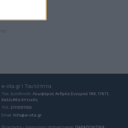
στο
e-ota.gr | Ταυτότητα
Ταχ. Διεύθυνση:
Λεωφόρος Ανδρέα Συγγρού 188, 17671,
Καλλιθέα Αττικής
Τηλ:
2111091100
Εmail:
info@e-ota.gr
Ιδιοκτησία - Δικαιούχος domain name:
ΠΑΡΑΠΟΛΙΤΙΚΑ