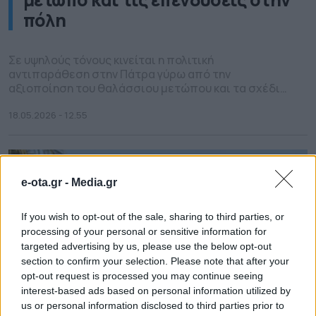
πόλη
Σε υψηλούς τόνους κινείται η πολιτική
αντιπαράθεση στην Πάτρα γύρω από την
αξιοποίηση του θαλάσσιου μετώπου και τα σχέδια
ανάπτυξης της περιοχής του βόρειου λιμένα, με την
δημοτική παράταξη «Πάτρα Ενωμένη» να εξαπολύει
18.05.2026 - 12.55
σφοδρή επίθεση κατά της δημοτικής αρχής του
Κώστα Πελετίδη. Στην ανακοίνωσή της, η παράταξη
υπενθυμίζει ότι το 2018 η κυβέρνηση ΣΥΡΙΖΑ
παραχώρησε […]
e-ota.gr -
Media.gr
If you wish to opt-out of the sale, sharing to third parties, or
processing of your personal or sensitive information for
targeted advertising by us, please use the below opt-out
section to confirm your selection. Please note that after your
opt-out request is processed you may continue seeing
interest-based ads based on personal information utilized by
us or personal information disclosed to third parties prior to