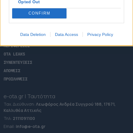
Opted Out
ΑΡΧΙΚΗ
CONFIRM
ΡΟΗ ΕΙΔΗΣΕΩΝ
ΕΠΙΚΑΙΡΟΤΗΤΑ
Data Deletion
Data Access
Privacy Policy
ΔΗΜΟΙ
ΠΕΡΙΦΕΡΕΙΕΣ
OTA LEAKS
ΣΥΝΕΝΤΕΥΞΕΙΣ
ΑΠΟΨΕΙΣ
ΠΡΟΣΛΗΨΕΙΣ
e-ota.gr | Ταυτότητα
Ταχ. Διεύθυνση:
Λεωφόρος Ανδρέα Συγγρού 188, 17671,
Καλλιθέα Αττικής
Τηλ:
2111091100
Εmail:
info@e-ota.gr