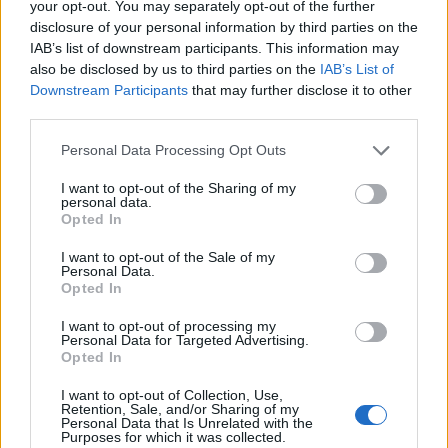
your opt-out. You may separately opt-out of the further
disclosure of your personal information by third parties on the
Σβόλης κατά δημοτικής αρχής: «Η
IAB’s list of downstream participants. This information may
Πάτρα αξίζει λύσεις και όχι
also be disclosed by us to third parties on the
IAB’s List of
Downstream Participants
that may further disclose it to other
προπαγάνδα»
third parties.
Επίθεση στη δημοτική αρχή του Δήμου Πατρέων
Personal Data Processing Opt Outs
εξαπέλυσε, μέσω ανάρτησής του, ο επικεφαλής της
δημοτικής παράταξης «Πάτρα Ενωμένη» Κωνσταντίνος
I want to opt-out of the Sharing of my
Σβόλης, κάνοντας λόγο για «αλαζονεία», «υπεροψία»
personal data.
και πολιτική υποκρισία από την πλευρά της διοίκησης
10.05.2026 - 11.51
Opted In
του Δήμου Πατρέων και του δημάρχου. Ο κ. Σβόλης, με
I want to opt-out of the Sale of my
ιδιαίτερα αιχμηρή γλώσσα, αναφέρει πως «στην
Personal Data.
ανικανότητα, στην εργαλειοποίηση που στοχεύει στο
Opted In
[…]
I want to opt-out of processing my
Personal Data for Targeted Advertising.
Opted In
I want to opt-out of Collection, Use,
Retention, Sale, and/or Sharing of my
Personal Data that Is Unrelated with the
Purposes for which it was collected.