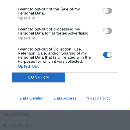
I want to opt-out of the Sale of my
Personal Data.
Opted In
I want to opt-out of processing my
Personal Data for Targeted Advertising.
Opted In
I want to opt-out of Collection, Use,
Retention, Sale, and/or Sharing of my
Personal Data that Is Unrelated with the
Purposes for which it was collected.
Opted Out
CONFIRM
Δήμος Ιθάκης: Εκπαιδευτικό
πρόγραμμα για διαχείριση
κατάστασης πυρκαγιάς
Data Deletion
Data Access
Privacy Policy
Απευθύνεται σε εκπαιδευτικούς όλων των βαθμίδων
και πολίτες.
10.01.2025 - 12.57