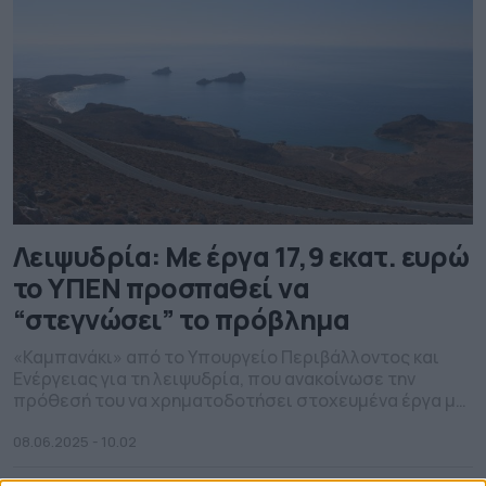
Λειψυδρία: Με έργα 17,9 εκατ. ευρώ
το ΥΠΕΝ προσπαθεί να
“στεγνώσει” το πρόβλημα
«Καμπανάκι» από το Υπουργείο Περιβάλλοντος και
Ενέργειας για τη λειψυδρία, που ανακοίνωσε την
πρόθεσή του να χρηματοδοτήσει στοχευμένα έργα με
συνολικό ύψος 17,9 εκατ. ευρώ.
08.06.2025 - 10.02