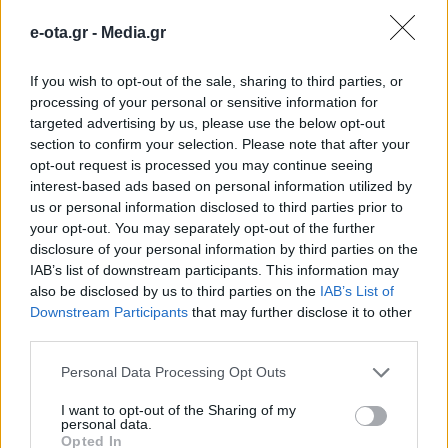
e-ota.gr -
Media.gr
If you wish to opt-out of the sale, sharing to third parties, or
processing of your personal or sensitive information for
targeted advertising by us, please use the below opt-out
section to confirm your selection. Please note that after your
opt-out request is processed you may continue seeing
interest-based ads based on personal information utilized by
us or personal information disclosed to third parties prior to
your opt-out. You may separately opt-out of the further
disclosure of your personal information by third parties on the
IAB’s list of downstream participants. This information may
Αδελφοποίηση δήμων Ιθάκης και
also be disclosed by us to third parties on the
IAB’s List of
Εορδαίας
Downstream Participants
that may further disclose it to other
third parties.
Έναρξη μιας νέας εποχής συνεργασίας και αδελφικών
δεσμών
Personal Data Processing Opt Outs
07.04.2025 - 15.32
I want to opt-out of the Sharing of my
personal data.
Opted In