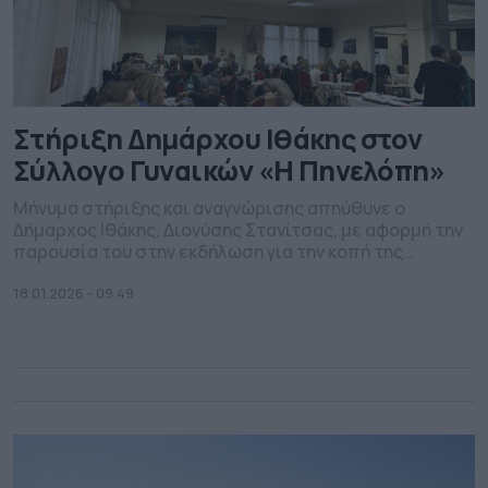
Στήριξη Δημάρχου Ιθάκης στον
Σύλλογο Γυναικών «Η Πηνελόπη»
Μήνυμα στήριξης και αναγνώρισης απηύθυνε ο
Δήμαρχος Ιθάκης, Διονύσης Στανίτσας, με αφορμή την
παρουσία του στην εκδήλωση για την κοπή της
πρωτοχρονιάτικης πίτας του Συλλόγου Γυναικών «Η
Πηνελόπη». Όπως τόνισε, πρόκειται για έναν σύλλογο
18.01.2026 - 09.49
με διαχρονική και ουσιαστική προσφορά, που με
συνέπεια και δράση ενισχύει την κοινωνική συνοχή και
εμπλουτίζει την πολιτιστική ζωή της Ιθάκης. […]