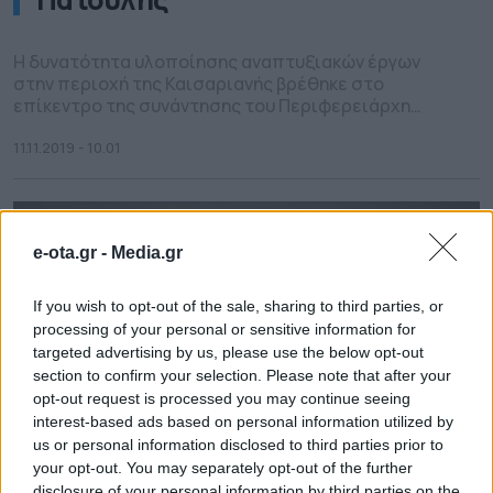
Η δυνατότητα υλοποίησης αναπτυξιακών έργων
στην περιοχή της Καισαριανής βρέθηκε στο
επίκεντρο της συνάντησης του Περιφερειάρχη
Αττικής Γ. Πατούλη με τον Δήμαρχο Καισαριανής Χ.
Βοσκόπουλο. Στο πλαίσιο της συνάντησης ο
11.11.2019 - 10.01
Δήμαρχος ζήτησε τη συνδρομή της Περιφέρειας
προκειμένου να υλοποιηθούν μια σειρά από έργα
και αναπτυξιακές δράσεις στην περιοχή, ενώ
αναφέρθηκε και σε συγκεκριμένα έργα τα […]
e-ota.gr -
Media.gr
If you wish to opt-out of the sale, sharing to third parties, or
processing of your personal or sensitive information for
targeted advertising by us, please use the below opt-out
section to confirm your selection. Please note that after your
opt-out request is processed you may continue seeing
interest-based ads based on personal information utilized by
us or personal information disclosed to third parties prior to
your opt-out. You may separately opt-out of the further
disclosure of your personal information by third parties on the