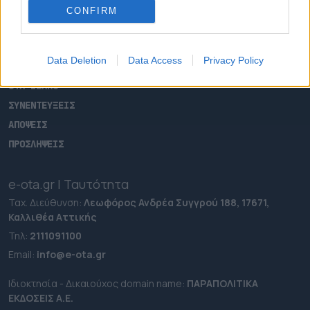
ΡΟΗ ΕΙΔΗΣΕΩΝ
CONFIRM
ΕΠΙΚΑΙΡΟΤΗΤΑ
ΔΗΜΟΙ
Data Deletion
Data Access
Privacy Policy
ΠΕΡΙΦΕΡΕΙΕΣ
OTA LEAKS
ΣΥΝΕΝΤΕΥΞΕΙΣ
ΑΠΟΨΕΙΣ
ΠΡΟΣΛΗΨΕΙΣ
e-ota.gr | Ταυτότητα
Ταχ. Διεύθυνση:
Λεωφόρος Ανδρέα Συγγρού 188, 17671,
Καλλιθέα Αττικής
Τηλ:
2111091100
Εmail:
info@e-ota.gr
Ιδιοκτησία - Δικαιούχος domain name:
ΠΑΡΑΠΟΛΙΤΙΚΑ
ΕΚΔΟΣΕΙΣ A.E.