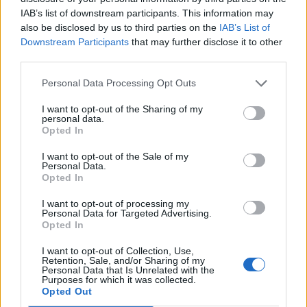
Ο Ηλίας Σταμέλος ξανά υποψήφιος
IAB’s list of downstream participants. This information may
στην Δόμο Καισαριανής
also be disclosed by us to third parties on the
IAB’s List of
Downstream Participants
that may further disclose it to other
Στην κατάμεστη αίθουσα εκδηλώσεων του Δημαρχείου
third parties.
Καισαριανής, πραγματοποιήθηκε με μεγάλη επιτυχία η
εκδήλωση των Κομματικών Οργανώσεων Καισαριανής
Personal Data Processing Opt Outs
του ΚΚΕ στην οποία ανακοινώθηκε ότι ο σημερινός
I want to opt-out of the Sharing of my
Δήμαρχος Καισαριανής Ηλίας Σταμέλος, θα είναι ξανά
08.11.2018 - 13.30
personal data.
επικεφαλής της «Λαϊκής Συσπείρωσης» στις
Opted In
ερχόμενες εκλογές.
I want to opt-out of the Sale of my
Personal Data.
Opted In
I want to opt-out of processing my
Personal Data for Targeted Advertising.
Opted In
I want to opt-out of Collection, Use,
Retention, Sale, and/or Sharing of my
Personal Data that Is Unrelated with the
Purposes for which it was collected.
Opted Out
ΑΡΧΙΚΗ