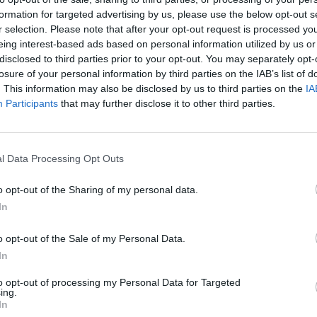
formation for targeted advertising by us, please use the below opt-out s
r selection. Please note that after your opt-out request is processed y
eing interest-based ads based on personal information utilized by us or
disclosed to third parties prior to your opt-out. You may separately opt-
losure of your personal information by third parties on the IAB’s list of
. This information may also be disclosed by us to third parties on the
IA
Participants
that may further disclose it to other third parties.
l Data Processing Opt Outs
o opt-out of the Sharing of my personal data.
νάδα
In
όρτο Χέλι
o opt-out of the Sale of my Personal Data.
In
to opt-out of processing my Personal Data for Targeted
ing.
 της Περιφέρειας Πελοποννήσου για την
In
ένες ανάγκες.