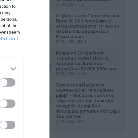
07.08.2026 17:55
ection to
ou may
Διαβάστε στα Παραπολιτικά:
 personal
Προς 30.000 προσλήψεις -
Αποκλειστικά στα "Π" όλο το
out of the
σχέδιο του υπουργείου
 downstream
Εσωτερικών
B’s List of
07.08.2026 19:00
Κλήρωση Eurojackpot
7/8/2026: Αυτοί είναι οι
τυχεροί αριθμοί που
μοιράζουν 32.000.000 ευρώ
07.08.2026 22:35
Τρελή καταδίωξη στη
Θεσσαλονίκη: "Μην κάνεις
μ@@" - Μαύρο αυτοκίνητο
πήρε στο κατόπι λευκό και
το εμβόλισε και δύο
διανομείς έσπασαν το τζάμι
του οδηγού
07.08.2026 19:07
Το "καλάθι" Μητσοτάκη για
τη ΔΕΘ: Στοχευμένα μέτρα