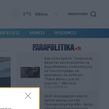
o
0
C
ΑΝΑΖΗΤΗΣΗ
ΕΝΤΕΥΞΕΙΣ
ΑΠΟΨΕΙΣ
ΠΡΟΣΛΗΨΕΙΣ
Σοκ στην Κρήτη: Τουρίστας
φέρεται να επιχείρησε να
δωροδοκήσει υπάλληλο για
να του επιτρέψει να
ασελγήσει σε ανήλικη -
"Πόσα θέλεις για το
κορίτσι;" (Βίντεο)
07.08.2026 18:47
ΣΚΑΪ: Αποχώρηση-σοκ σε
χρόνο-ρεκόρ για τον
Γρηγόρη Δημητριάδη - Δείτε
την επίσημη ανακοίνωση
sonal or