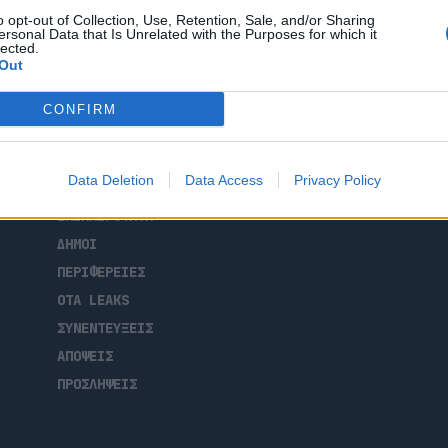
o opt-out of Collection, Use, Retention, Sale, and/or Sharing
ersonal Data that Is Unrelated with the Purposes for which it
lected.
Out
CONFIRM
ΑΡΧΙΚΗ
Data Deletion
Data Access
Privacy Policy
ΡΟΗ ΕΙΔΗΣΕΩΝ
ΕΠΙΚΑΙΡΟΤΗΤΑ
ΔΗΜΟΙ
ΠΕΡΙΦΕΡΕΙΕΣ
OTA LEAKS
ΣΥΝΕΝΤΕΥΞΕΙΣ
ΑΠΟΨΕΙΣ
ΠΡΟΣΛΗΨΕΙΣ