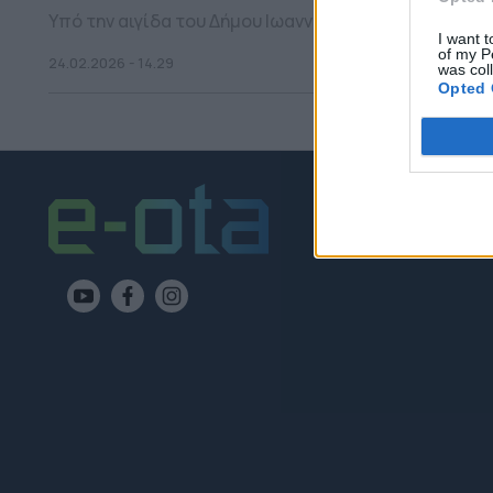
Υπό την αιγίδα του Δήμου Ιωαννιτών δύο σημαντικές
I want t
of my P
24.02.2026 - 14.29
was col
Opted 