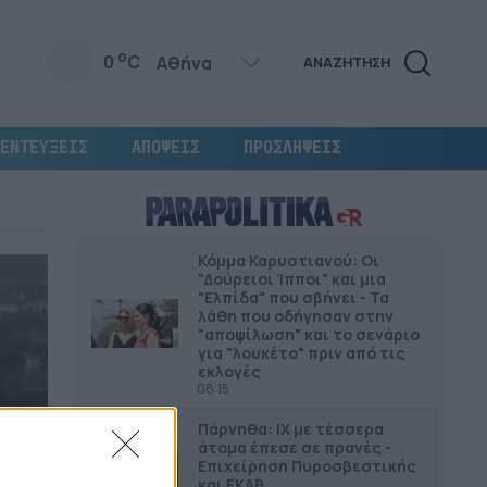
o
0
C
ΑΝΑΖΗΤΗΣΗ
ΕΝΤΕΥΞΕΙΣ
ΑΠΟΨΕΙΣ
ΠΡΟΣΛΗΨΕΙΣ
Κόμμα Καρυστιανού: Οι
"Δούρειοι Ίπποι" και μια
"Ελπίδα" που σβήνει - Τα
λάθη που οδήγησαν στην
"αποψίλωση" και το σενάριο
για "λουκέτο" πριν από τις
εκλογές
08:15
Πάρνηθα: ΙΧ με τέσσερα
άτομα έπεσε σε πρανές -
Επιχείρηση Πυροσβεστικής
και ΕΚΑΒ