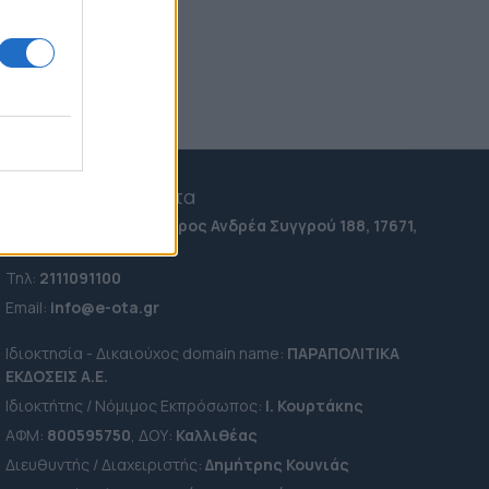
e-ota.gr | Ταυτότητα
Ταχ. Διεύθυνση:
Λεωφόρος Ανδρέα Συγγρού 188, 17671,
Καλλιθέα Αττικής
Τηλ:
2111091100
Εmail:
info@e-ota.gr
Ιδιοκτησία - Δικαιούχος domain name:
ΠΑΡΑΠΟΛΙΤΙΚΑ
ΕΚΔΟΣΕΙΣ A.E.
Ιδιοκτήτης / Νόμιμος Εκπρόσωπος:
Ι. Κουρτάκης
ΑΦΜ:
800595750
, ΔΟΥ:
Καλλιθέας
Διευθυντής / Διαχειριστής:
Δημήτρης Κουνιάς