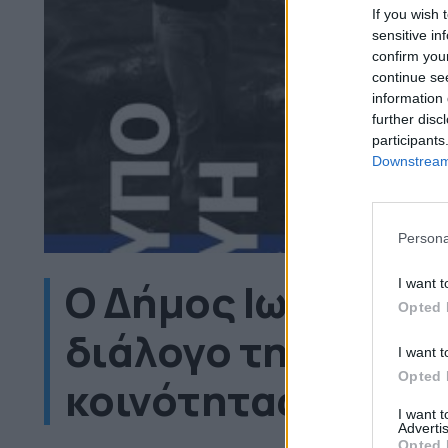
If you wish 
sensitive in
confirm you
continue se
information 
further disc
participants
Downstream 
Persona
Ο Δήμος Ιωαννιτών
I want t
Opted 
διάλογο της ακαδ
I want t
Opted 
κοινότητας με την
I want 
Advertis
Opted 