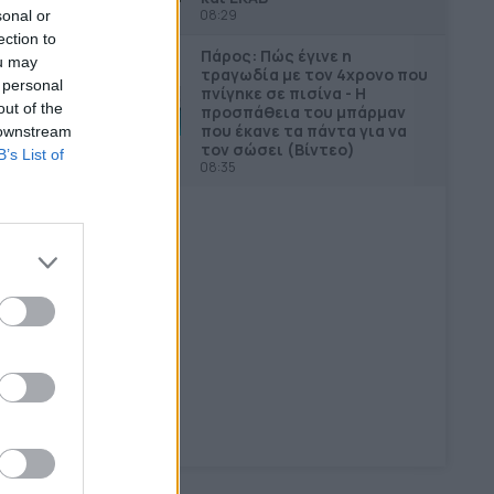
08:29
sonal or
ection to
Πάρος: Πώς έγινε η
ou may
τραγωδία με τον 4χρονο που
 personal
πνίγηκε σε πισίνα - Η
out of the
προσπάθεια του μπάρμαν
που έκανε τα πάντα για να
 downstream
τον σώσει (Βίντεο)
B’s List of
08:35