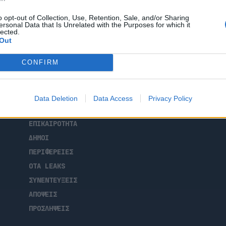
 αρχιτεκτονικές εκδηλώσεις.
o opt-out of Collection, Use, Retention, Sale, and/or Sharing
ersonal Data that Is Unrelated with the Purposes for which it
lected.
Out
CONFIRM
ΑΡΧΙΚΗ
Data Deletion
Data Access
Privacy Policy
ΡΟΗ ΕΙΔΗΣΕΩΝ
ΕΠΙΚΑΙΡΟΤΗΤΑ
ΔΗΜΟΙ
ΠΕΡΙΦΕΡΕΙΕΣ
OTA LEAKS
ΣΥΝΕΝΤΕΥΞΕΙΣ
ΑΠΟΨΕΙΣ
ΠΡΟΣΛΗΨΕΙΣ