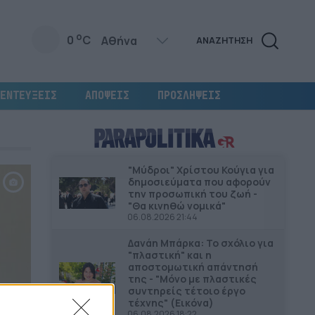
o
0
C
ΑΝΑΖΗΤΗΣΗ
ΕΝΤΕΥΞΕΙΣ
ΑΠΟΨΕΙΣ
ΠΡΟΣΛΗΨΕΙΣ
"Μύδροι" Χρίστου Κούγια για
δημοσιεύματα που αφορούν
την προσωπική του ζωή -
"Θα κινηθώ νομικά"
06.08.2026 21:44
Δανάη Μπάρκα: Το σχόλιο για
"πλαστική" και η
αποστομωτική απάντησή
της - "Μόνο με πλαστικές
συντηρείς τέτοιο έργο
τέχνης" (Εικόνα)
06.08.2026 18:22