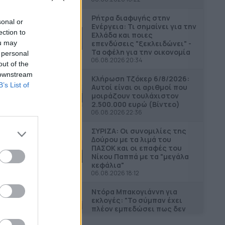
Ρήτρα διαφυγής στην
sonal or
Ενέργεια: Τι σημαίνει για την
ection to
Ελλάδα και ποιες
ou may
επενδύσεις "ξεκλειδώνει" -
Τα οφέλη για την οικονομία
 personal
06.08.2026 20:34
out of the
 downstream
Κλήρωση Τζόκερ 6/8/2026:
B’s List of
Αυτοί είναι οι αριθμοί που
μοιράζουν τουλάχιστον
2.500.000 ευρώ (Βίντεο)
06.08.2026 22:36
ΣΥΡΙΖΑ: Οι συνομιλίες της
Δούρου με τα λιμά του
ΠΑΣΟΚ και οι επαφές του
Νίκου Παππά με τα "μεγάλα
κεφάλια"
06.08.2026 18:12
Ντόρα Μπακογιάννη για
εκλογές: "Το σύμπαν έχει
πλέον εμπεδώσει πως δεν
υπάρχει τέτοιο θέμα"