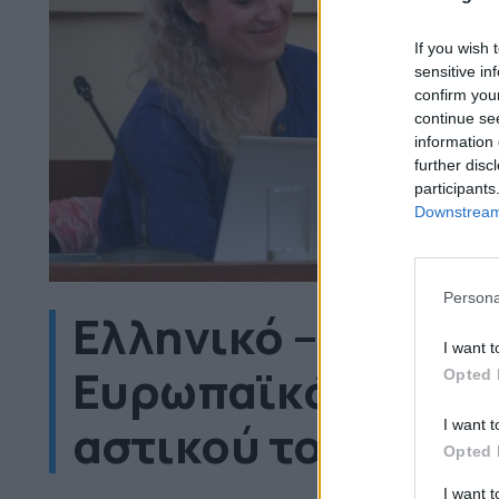
If you wish 
sensitive in
confirm you
continue se
information 
further disc
participants
Downstream 
Persona
Ελληνικό – Αργυρ
I want t
Ευρωπαϊκός κόμβο
Opted 
αστικού τουρισμού
I want t
Opted 
I want 