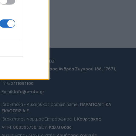
(Eικόνες & Βίντεο)
06.08.2026 21:53
Σοκ στη Ζάκυνθο: Οκτώ
καταγγελίες για βιασμό μέσα
σε 20 ημέρες
06.08.2026 18:40
e-ota.gr | Ταυτότητα
Ταχ. Διεύθυνση:
Λεωφόρος Ανδρέα Συγγρού 188, 17671,
Καλλιθέα Αττικής
Τηλ:
2111091100
Εmail:
info@e-ota.gr
Ιδιοκτησία - Δικαιούχος domain name:
ΠΑΡΑΠΟΛΙΤΙΚΑ
ΕΚΔΟΣΕΙΣ A.E.
Ιδιοκτήτης / Νόμιμος Εκπρόσωπος:
Ι. Κουρτάκης
ΑΦΜ:
800595750
, ΔΟΥ:
Καλλιθέας
Διευθυντής / Διαχειριστής:
Δημήτρης Κουνιάς