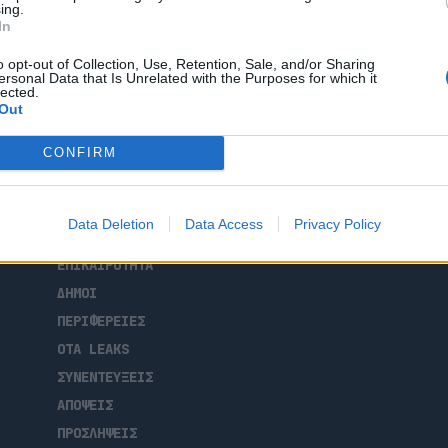
ing.
εργασίας πραγματοποίησε ο Δήμος
In
τήρια Εκπαιδευτική Επίσκεψη του έργου
an Urban Initiative – Innovative Actions
o opt-out of Collection, Use, Retention, Sale, and/or Sharing
 από το Botoșani, το Milazzo και τη
ersonal Data that Is Unrelated with the Purposes for which it
lected.
ς γύρω από τον […]
Out
CONFIRM
ΑΡΧΙΚΗ
Data Deletion
Data Access
Privacy Policy
ΡΟΗ ΕΙΔΗΣΕΩΝ
ΕΠΙΚΑΙΡΟΤΗΤΑ
ΔΗΜΟΙ
ΠΕΡΙΦΕΡΕΙΕΣ
OTA LEAKS
ΣΥΝΕΝΤΕΥΞΕΙΣ
ΑΠΟΨΕΙΣ
ΠΡΟΣΛΗΨΕΙΣ