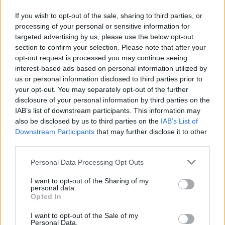
Η πράσινη μετάβαση δεν είναι πια μια θεωρητική
If you wish to opt-out of the sale, sharing to third parties, or
συζήτηση για το μέλλον. Είναι η καθημερινή
processing of your personal or sensitive information for
δοκιμασία των πόλεων, των υποδομών, της
targeted advertising by us, please use the below opt-out
Αυτοδιοίκησης και τελικά της ίδιας της κοινωνίας.
section to confirm your selection. Please note that after your
Στην Αττική των 4 εκατ. κατοίκων, η προστασία του
27.05.2026 - 06.34
opt-out request is processed you may continue seeing
περιβάλλοντος συνδέεται άμεσα με την ασφάλεια,
interest-based ads based on personal information utilized by
την ποιότητα ζωής, τη δημόσια υγεία και την
us or personal information disclosed to third parties prior to
ανθεκτικότητα απέναντι στην κλιματική […]
your opt-out. You may separately opt-out of the further
disclosure of your personal information by third parties on the
IAB’s list of downstream participants. This information may
also be disclosed by us to third parties on the
IAB’s List of
Downstream Participants
that may further disclose it to other
third parties.
Personal Data Processing Opt Outs
I want to opt-out of the Sharing of my
personal data.
ΑΡΧΙΚΗ
Opted In
ΡΟΗ ΕΙΔΗΣΕΩΝ
I want to opt-out of the Sale of my
ΕΠΙΚΑΙΡΟΤΗΤΑ
Personal Data.