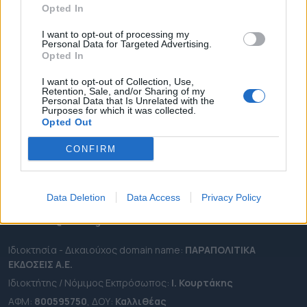
Opted In
ΔΗΜΟΙ
ΠΕΡΙΦΕΡΕΙΕΣ
I want to opt-out of processing my
Personal Data for Targeted Advertising.
OTA LEAKS
Opted In
ΣΥΝΕΝΤΕΥΞΕΙΣ
I want to opt-out of Collection, Use,
Retention, Sale, and/or Sharing of my
ΑΠΟΨΕΙΣ
Personal Data that Is Unrelated with the
Purposes for which it was collected.
ΠΡΟΣΛΗΨΕΙΣ
Opted Out
e-ota.gr | Ταυτότητα
CONFIRM
Ταχ. Διεύθυνση:
Λεωφόρος Ανδρέα Συγγρού 188, 17671,
Καλλιθέα Αττικής
Data Deletion
Data Access
Privacy Policy
Τηλ:
2111091100
Εmail:
info@e-ota.gr
Ιδιοκτησία - Δικαιούχος domain name:
ΠΑΡΑΠΟΛΙΤΙΚΑ
ΕΚΔΟΣΕΙΣ A.E.
Ιδιοκτήτης / Νόμιμος Εκπρόσωπος:
Ι. Κουρτάκης
ΑΦΜ:
800595750
, ΔΟΥ:
Καλλιθέας