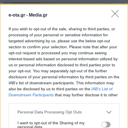
Προστασία και την Κοινωνική Υποστήριξη» που
διοργανώθηκε από το δήμο Χαλανδρίου. Η ημερίδα
ανέδειξε σύγχρονα θεσμικά εργαλεία, μεθοδολογίες
e-ota.gr -
Media.gr
[…]
If you wish to opt-out of the sale, sharing to third parties, or
processing of your personal or sensitive information for
targeted advertising by us, please use the below opt-out
section to confirm your selection. Please note that after your
opt-out request is processed you may continue seeing
interest-based ads based on personal information utilized by
us or personal information disclosed to third parties prior to
your opt-out. You may separately opt-out of the further
disclosure of your personal information by third parties on the
Τελική συνάντηση των εταίρων του
IAB’s list of downstream participants. This information may
«Green Deal Goes Citizen»
also be disclosed by us to third parties on the
IAB’s List of
Downstream Participants
that may further disclose it to other
Λύσεις για την αντιμετώπιση της ενεργειακής
third parties.
φτώχειας, με την ενεργό συμμετοχή των πολιτών,
προτάθηκαν και αποφασίστηκαν κατά την τελική
Personal Data Processing Opt Outs
διακρατική συνάντηση των εταίρων του ευρωπαϊκού
προγράμματος Erasmus+«Green Deal Goes Citizen»,
03.06.2026 - 08.38
I want to opt-out of the Sharing of my
personal data.