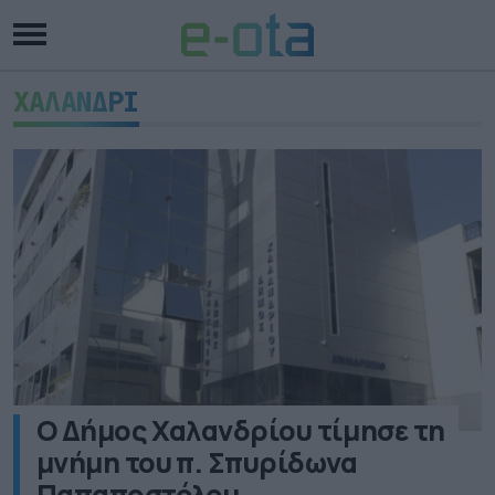
ΧΑΛΑΝΔΡΙ
Ο Δήμος Χαλανδρίου τίμησε τη
μνήμη του π. Σπυρίδωνα
Παπαποστόλου