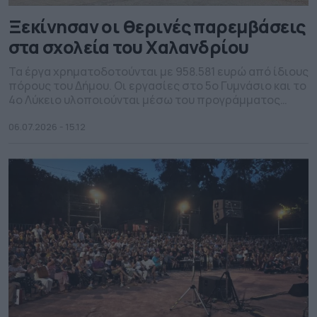
Ξεκίνησαν οι θερινές παρεμβάσεις
στα σχολεία του Χαλανδρίου
Τα έργα χρηματοδοτούνται με 958.581 ευρώ από ίδιους
πόρους του Δήμου. Οι εργασίες στο 5ο Γυμνάσιο και το
4ο Λύκειο υλοποιούνται μέσω του προγράμματος
«Μαριέττα Γιαννάκου».
06.07.2026 - 15.12