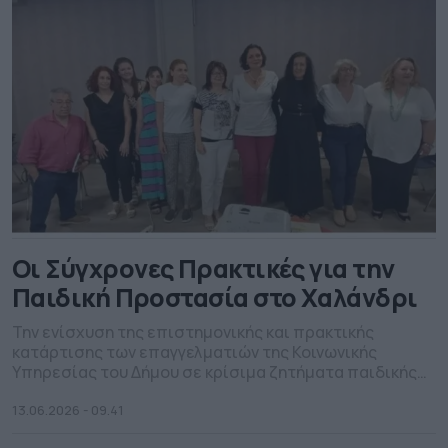
φετινό πλούσιο πρόγραμμα του Φεστιβάλ Ρεματιάς,
που θα […]
Οι Σύγχρονες Πρακτικές για την
Παιδική Προστασία στο Χαλάνδρι
Την ενίσχυση της επιστημονικής και πρακτικής
κατάρτισης των επαγγελματιών της Κοινωνικής
Υπηρεσίας του Δήμου σε κρίσιμα ζητήματα παιδικής
προστασίας και κοινωνικής φροντίδας είχε στόχο η
ημερίδα με τίτλο: «Από την Αναγνώριση στην
13.06.2026 - 09.41
Παρέμβαση: Σύγχρονες Πρακτικές στην Παιδική