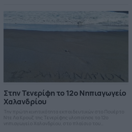
μηνύματα, τραγούδια και τη βρύση που κατασκεύασαν
για την ανάγκη της δράσης έστειλαν το μήνυμα για την
προστασία […]
Στην Τενερίφη το 12ο Νηπιαγωγείο
Χαλανδρίου
Την πρώτη κινητικότητα εκπαιδευτικών στο Πουέρτο
Ντε Λα Κρουζ της Τενερίφης υλοποίησε το 12ο
νηπιαγωγείο Χαλανδρίου, στο πλαίσιο του
Ευρωπαϊκού προγράμματος Erasmus+. Συγκεκριμένα,