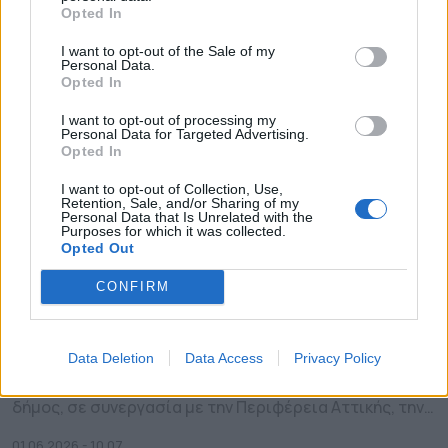
την οποία φιλοξένησε ο Δήμος Χαλανδρίου.
Opted In
Σηματοδοτώντας την ολοκλήρωση μιας σημαντικής
περιόδου συνεργασίας και ανταλλαγής εμπειριών
I want to opt-out of the Sale of my
μεταξύ ευρωπαϊκών φορέων, στη συνάντηση
Personal Data.
συμμετείχαν εκπρόσωποι οργανισμών και […]
Opted In
I want to opt-out of processing my
Personal Data for Targeted Advertising.
Opted In
I want to opt-out of Collection, Use,
Retention, Sale, and/or Sharing of my
Personal Data that Is Unrelated with the
Purposes for which it was collected.
Opted Out
CONFIRM
Επιστρέφει το Χαλάνδρι Bravo
2026
Data Deletion
Data Access
Privacy Policy
Τις αθλητικές εκδηλώσεις Χαλάνδρι Bravo,
συνδιοργανώνει για πέμπτη συνεχόμενη χρονιά ο
δήμος, σε συνεργασία με την Περιφέρεια Αττικής, την
Κυριακή, 7 Ιουνίου, στο αθλητικό κέντρο «Ν. Πέρκιζας».
Η φετινή γιορτή του αθλτισμού, περιλαμβάνει
01.06.2026 - 10.07