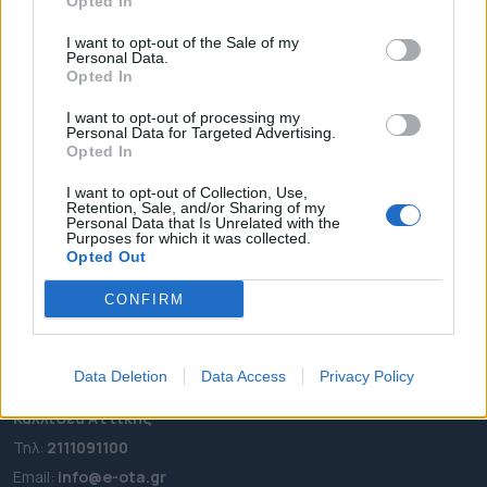
Opted In
I want to opt-out of the Sale of my
Personal Data.
ΑΡΧΙΚΗ
Opted In
ΡΟΗ ΕΙΔΗΣΕΩΝ
I want to opt-out of processing my
ΕΠΙΚΑΙΡΟΤΗΤΑ
Personal Data for Targeted Advertising.
ΔΗΜΟΙ
Opted In
ΠΕΡΙΦΕΡΕΙΕΣ
I want to opt-out of Collection, Use,
Retention, Sale, and/or Sharing of my
OTA LEAKS
Personal Data that Is Unrelated with the
Purposes for which it was collected.
ΣΥΝΕΝΤΕΥΞΕΙΣ
Opted Out
ΑΠΟΨΕΙΣ
CONFIRM
ΠΡΟΣΛΗΨΕΙΣ
e-ota.gr | Ταυτότητα
Data Deletion
Data Access
Privacy Policy
Ταχ. Διεύθυνση:
Λεωφόρος Ανδρέα Συγγρού 188, 17671,
Καλλιθέα Αττικής
Τηλ:
2111091100
Εmail:
info@e-ota.gr