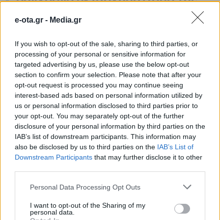
Τοπικής Αυτοδιοίκησης –
e-ota.gr -
Media.gr
Χρυσός Χορηγός στην Attica
Green Expo 2026
If you wish to opt-out of the sale, sharing to third parties, or
processing of your personal or sensitive information for
targeted advertising by us, please use the below opt-out
Το BRIGHT GROUP έχει εδραιωθεί πλέον ως τον
section to confirm your selection. Please note that after your
μεγαλύτερο ελληνικό τεχνολογικό και
opt-out request is processed you may continue seeing
συμβουλευτικό όμιλο, με εξειδίκευση στον
interest-based ads based on personal information utilized by
στρατηγικό σχεδιασμό, τον ψηφιακό
us or personal information disclosed to third parties prior to
μετασχηματισμό και την υλοποίηση καινοτόμων
21.05.2026 - 10.02
your opt-out. You may separately opt-out of the further
τεχνολογικών έργων για οργανισμούς. Με ισχυρό
disclosure of your personal information by third parties on the
αποτύπωμα σε κρίσιμους τομείς όπως η
IAB’s list of downstream participants. This information may
προηγμένη τεχνολογία, η Τεχνητή Νοημοσύνη, η
also be disclosed by us to third parties on the
IAB’s List of
κυβερνοασφάλεια και η ψηφιακή ωριμότητα
οργανισμών, ο Όμιλος αναπτύσσει ένα
Downstream Participants
that may further disclose it to other
ολοκληρωμένο […]
third parties.
Personal Data Processing Opt Outs
I want to opt-out of the Sharing of my
personal data.