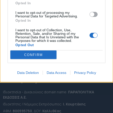
Opted In
ΔΗΜΟΙ
ΠΕΡΙΦΕΡΕΙΕΣ
I want to opt-out of processing my
Personal Data for Targeted Advertising.
OTA LEAKS
Opted In
ΣΥΝΕΝΤΕΥΞΕΙΣ
I want to opt-out of Collection, Use,
Retention, Sale, and/or Sharing of my
ΑΠΟΨΕΙΣ
Personal Data that Is Unrelated with the
Purposes for which it was collected.
ΠΡΟΣΛΗΨΕΙΣ
Opted Out
e-ota.gr | Ταυτότητα
CONFIRM
Ταχ. Διεύθυνση:
Λεωφόρος Ανδρέα Συγγρού 188, 17671,
Καλλιθέα Αττικής
Data Deletion
Data Access
Privacy Policy
Τηλ:
2111091100
Εmail:
info@e-ota.gr
Ιδιοκτησία - Δικαιούχος domain name:
ΠΑΡΑΠΟΛΙΤΙΚΑ
ΕΚΔΟΣΕΙΣ A.E.
Ιδιοκτήτης / Νόμιμος Εκπρόσωπος:
Ι. Κουρτάκης
ΑΦΜ:
800595750
, ΔΟΥ:
Καλλιθέας