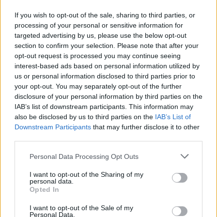
Η Κεντρική Ένωση Δήμων Ελλάδας (ΚΕΔΕ) παρέλαβε
If you wish to opt-out of the sale, sharing to third parties, or
από το Υπουργείο Εσωτερικών τα αρχικά τεύχη του
processing of your personal or sensitive information for
νέου Κώδικα Αυτοδιοίκησης, ενόψει της Έκτακτης
targeted advertising by us, please use the below opt-out
Γενικής Συνέλευσης της ΚΕΔΕ, που θα
section to confirm your selection. Please note that after your
πραγματοποιηθεί την Τετάρτη 17 Δεκεμβρίου 2025,
01.12.2025 - 16.25
opt-out request is processed you may continue seeing
στις 9:30 π.μ., στο ξενοδοχείο CARAVEL. Η
interest-based ads based on personal information utilized by
συνεδρίαση θα έχει μοναδικό θέμα τη συζήτηση και
us or personal information disclosed to third parties prior to
λήψη απόφασης επί του περιεχομένου του Κώδικα.
your opt-out. You may separately opt-out of the further
[…]
disclosure of your personal information by third parties on the
IAB’s list of downstream participants. This information may
also be disclosed by us to third parties on the
IAB’s List of
Downstream Participants
that may further disclose it to other
third parties.
Personal Data Processing Opt Outs
I want to opt-out of the Sharing of my
personal data.
ΑΡΧΙΚΗ
Opted In
ΡΟΗ ΕΙΔΗΣΕΩΝ
I want to opt-out of the Sale of my
ΕΠΙΚΑΙΡΟΤΗΤΑ
Personal Data.