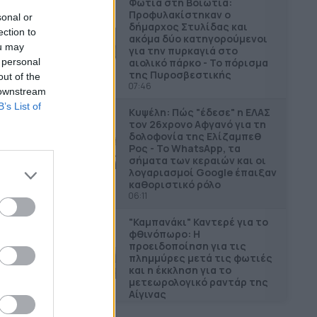
Φωτιά στη Βοιωτία:
Προφυλακίστηκαν ο
sonal or
δήμαρχος Στυλίδας και
ection to
ακόμα δύο κατηγορούμενοι
ou may
για την πυρκαγιά στο
αιολικό πάρκο - Το πόρισμα
 personal
της Πυροσβεστικής
out of the
07:46
 downstream
B’s List of
Κυψέλη: Πώς "έδεσε" η ΕΛΑΣ
τον 26χρονο Αφγανό για τη
δολοφονία της Ελίζαμπεθ
Ρος - Το WhatsApp, τα
σήματα των κεραιών και οι
λογαριασμοί Google έπαιξαν
καθοριστικό ρόλο
06:11
"Καμπανάκι" Καντερέ για το
φθινόπωρο: Η
προειδοποίηση για τις
πλημμύρες μετά τις φωτιές
και η έκκληση για το
μετεωρολογικό ραντάρ της
Αίγινας
06:03