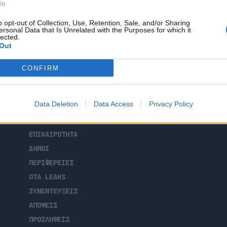
In
ρα και μεθοδικά για την αντιμετώπιση του
 Σχολείου Καπανδριτίου, θέτοντας ως
o opt-out of Collection, Use, Retention, Sale, and/or Sharing
τών και εκπαιδευτικών. Στις 18
ersonal Data that Is Unrelated with the Purposes for which it
lected.
 προϊσταμένη της Τεχνικής Υπηρεσίας,
Out
ού κτιρίου απαιτεί […]
CONFIRM
Data Deletion
Data Access
Privacy Policy
ΑΡΧΙΚΗ
ΡΟΗ ΕΙΔΗΣΕΩΝ
ΕΠΙΚΑΙΡΟΤΗΤΑ
ΔΗΜΟΙ
ΠΕΡΙΦΕΡΕΙΕΣ
OTA LEAKS
ΣΥΝΕΝΤΕΥΞΕΙΣ
ΑΠΟΨΕΙΣ
ΠΡΟΣΛΗΨΕΙΣ