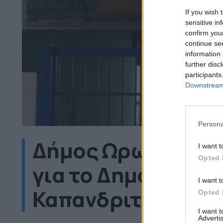
If you wish 
sensitive in
confirm you
continue se
information 
further disc
participants
Downstream 
Persona
Δήμος Ωρωπού: Π
I want t
Opted 
για το Δημοτικό Σ
I want t
Καπανδριτίου
Opted 
I want 
Advertis