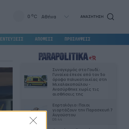
o
0
C
ΑΝΑΖΗΤΗΣΗ
ΕΝΤΕΥΞΕΙΣ
ΑΠΟΨΕΙΣ
ΠΡΟΣΛΗΨΕΙΣ
Συναγερμός στο Γουδί:
Γυναίκα έπεσε από τον 5ο
όροφο πολυκατοικίας στη
Μιχαλακοπούλου -
Ανασύρθηκε χωρίς τις
αισθήσεις της
Εορτολόγιο: Ποιοι
γιορτάζουν την Παρασκευή 7
Αυγούστου
06:44