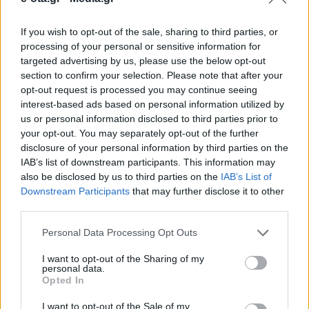
If you wish to opt-out of the sale, sharing to third parties, or
Ο Δήμος Αμυνταίου προχώρησε σε σημαντική
processing of your personal or sensitive information for
αναδιάρθρωση του πρασίνου στην πόλη,
targeted advertising by us, please use the below opt-out
βελτιώνοντας την αισθητική εικόνα και ενισχύοντας
section to confirm your selection. Please note that after your
τη βιώσιμη διαχείριση του νερού. Μεταξύ άλλων,
opt-out request is processed you may continue seeing
τοποθετήθηκαν αυτόματα ποτίσματα σε καίριους
19.09.2025 - 14.19
interest-based ads based on personal information utilized by
χώρους, όπως: ✅️ στη Δημοτική Βιβλιοθήκη, ✅️ στο
us or personal information disclosed to third parties prior to
Αμφιθέατρο, ✅️ στην Πλατεία Αγοράς, ενώ
your opt-out. You may separately opt-out of the further
αντίστοιχες παρεμβάσεις πραγματοποιήθηκαν και
σε άλλα σημεία του Δήμου. Με την παρέμβαση […]
disclosure of your personal information by third parties on the
IAB’s list of downstream participants. This information may
also be disclosed by us to third parties on the
IAB’s List of
Downstream Participants
that may further disclose it to other
third parties.
Personal Data Processing Opt Outs
I want to opt-out of the Sharing of my
personal data.
Opted In
ΑΡΧΙΚΗ
ΡΟΗ ΕΙΔΗΣΕΩΝ
I want to opt-out of the Sale of my