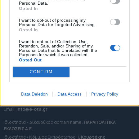
Personal Data.
ΕΠΙΚΑΙΡΟΤΗΤΑ
Opted In
ΔΗΜΟΙ
I want to opt-out of processing my
Personal Data for Targeted Advertising.
ΠΕΡΙΦΕΡΕΙΕΣ
Opted In
OTA LEAKS
I want to opt-out of Collection, Use,
ΣΥΝΕΝΤΕΥΞΕΙΣ
Retention, Sale, and/or Sharing of my
Personal Data that Is Unrelated with the
ΑΠΟΨΕΙΣ
Purposes for which it was collected.
ΠΡΟΣΛΗΨΕΙΣ
Opted Out
CONFIRM
e-ota.gr | Ταυτότητα
Ταχ. Διεύθυνση:
Λεωφόρος Ανδρέα Συγγρού 188, 17671,
Καλλιθέα Αττικής
Data Deletion
Data Access
Privacy Policy
Τηλ:
2111091100
Εmail:
info@e-ota.gr
Ιδιοκτησία - Δικαιούχος domain name:
ΠΑΡΑΠΟΛΙΤΙΚΑ
ΕΚΔΟΣΕΙΣ A.E.
Ιδιοκτήτης / Νόμιμος Εκπρόσωπος:
Ι. Κουρτάκης