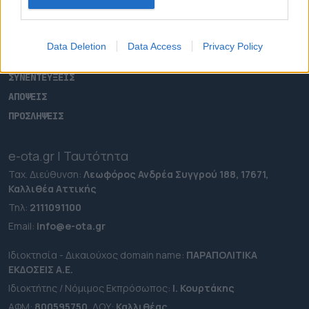
ΕΠΙΚΑΙΡΟΤΗΤΑ
ΔΗΜΟΙ
ΠΕΡΙΦΕΡΕΙΕΣ
Data Deletion
Data Access
Privacy Policy
OTA LEAKS
ΣΥΝΕΝΤΕΥΞΕΙΣ
ΑΠΟΨΕΙΣ
ΠΡΟΣΛΗΨΕΙΣ
e-ota.gr | Ταυτότητα
Ταχ. Διεύθυνση:
Λεωφόρος Ανδρέα Συγγρού 188, 17671,
Καλλιθέα Αττικής
Τηλ:
2111091100
Εmail:
info@e-ota.gr
Ιδιοκτησία - Δικαιούχος domain name:
ΠΑΡΑΠΟΛΙΤΙΚΑ
ΕΚΔΟΣΕΙΣ A.E.
Ιδιοκτήτης / Νόμιμος Εκπρόσωπος:
Ι. Κουρτάκης
ΑΦΜ:
800595750
, ΔΟΥ:
Καλλιθέας