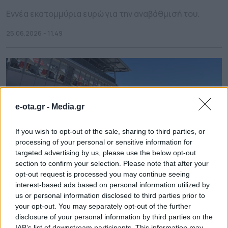
Εννέα εκατομμύρια ευρώ για την αναβάθμισή του.
25.06.2026 - 11.49
e-ota.gr -
Media.gr
If you wish to opt-out of the sale, sharing to third parties, or
processing of your personal or sensitive information for
targeted advertising by us, please use the below opt-out
section to confirm your selection. Please note that after your
opt-out request is processed you may continue seeing
interest-based ads based on personal information utilized by
us or personal information disclosed to third parties prior to
Σέρρες: Ολοκληρώθηκε με
your opt-out. You may separately opt-out of the further
επιτυχία ο τελικός της Formula IHU
disclosure of your personal information by third parties on the
IAB’s list of downstream participants. This information may