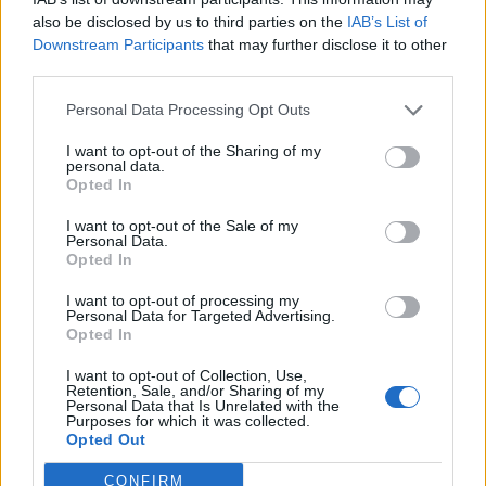
2025
also be disclosed by us to third parties on the
IAB’s List of
Ιδιαίτερα επιτυχημένη κρίνεται η διοργάνωση του
Downstream Participants
that may further disclose it to other
τελικού της Formula IHU 2025, του πρώτου
third parties.
διαγωνισμού Formula Student στην Ελλάδα, που
διοργανώθηκε από το Διεθνές Πανεπιστήμιο της
Personal Data Processing Opt Outs
Ελλάδας στις Σέρρες, από τις 26 έως τις 31 Αυγούστου
01.09.2025 - 18.14
I want to opt-out of the Sharing of my
2025. Το Αυτοκινητοδρόμιο Σερρών αποτέλεσε το
personal data.
κέντρο ενός ξεχωριστού γεγονότος, συγκεντρώνοντας
Opted In
14 πανεπιστημιακές ομάδες από 4 χώρες. Δόθηκε η
δυνατότητα […]
I want to opt-out of the Sale of my
Personal Data.
Opted In
I want to opt-out of processing my
Personal Data for Targeted Advertising.
Opted In
I want to opt-out of Collection, Use,
Retention, Sale, and/or Sharing of my
Personal Data that Is Unrelated with the
Purposes for which it was collected.
ΑΡΧΙΚΗ
Opted Out
ΡΟΗ ΕΙΔΗΣΕΩΝ
CONFIRM