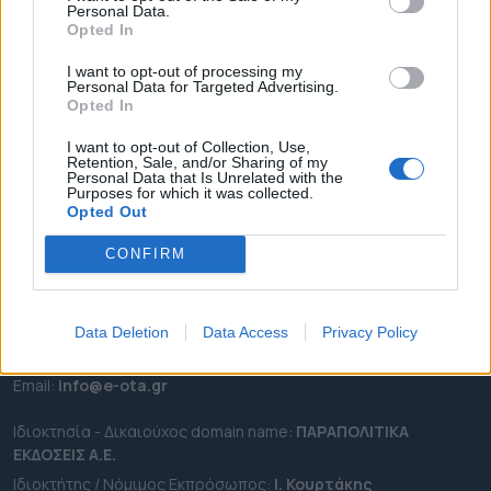
Personal Data.
ΕΠΙΚΑΙΡΟΤΗΤΑ
Opted In
ΔΗΜΟΙ
I want to opt-out of processing my
Personal Data for Targeted Advertising.
ΠΕΡΙΦΕΡΕΙΕΣ
Opted In
OTA LEAKS
I want to opt-out of Collection, Use,
ΣΥΝΕΝΤΕΥΞΕΙΣ
Retention, Sale, and/or Sharing of my
Personal Data that Is Unrelated with the
ΑΠΟΨΕΙΣ
Purposes for which it was collected.
ΠΡΟΣΛΗΨΕΙΣ
Opted Out
CONFIRM
e-ota.gr | Ταυτότητα
Ταχ. Διεύθυνση:
Λεωφόρος Ανδρέα Συγγρού 188, 17671,
Καλλιθέα Αττικής
Data Deletion
Data Access
Privacy Policy
Τηλ:
2111091100
Εmail:
info@e-ota.gr
Ιδιοκτησία - Δικαιούχος domain name:
ΠΑΡΑΠΟΛΙΤΙΚΑ
ΕΚΔΟΣΕΙΣ A.E.
Ιδιοκτήτης / Νόμιμος Εκπρόσωπος:
Ι. Κουρτάκης