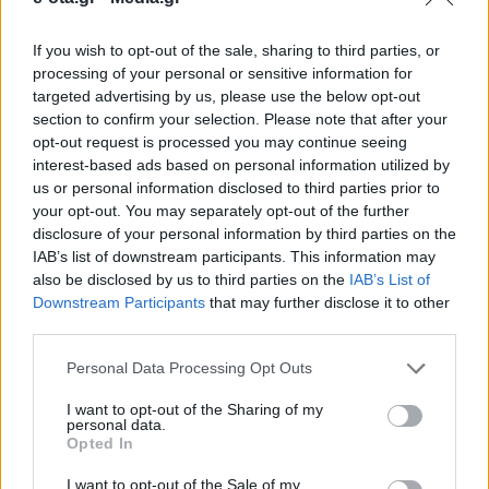
If you wish to opt-out of the sale, sharing to third parties, or
Έφυγε από τη ζωή ο Γιάννης Πατσιλινάκος, μια
processing of your personal or sensitive information for
εμβληματική φυσιογνωμία της τοπικής
targeted advertising by us, please use the below opt-out
αυτοδιοίκησης και διακεκριμένος καρδιολόγος του
section to confirm your selection. Please note that after your
Περάματος, όπως γνωστοποίησε με ανάρτησή του
opt-out request is processed you may continue seeing
ο Δήμαρχος Περάματος Γιάννης Λαγουδάκος. Στο
28.02.2026 - 15.08
interest-based ads based on personal information utilized by
μήνυμά του, τον αποχαιρέτησε με «φόρο τιμής»,
us or personal information disclosed to third parties prior to
χαρακτηρίζοντάς τον «αγωνιστή» και
your opt-out. You may separately opt-out of the further
υπογραμμίζοντας τη μακρά και ουσιαστική του
προσφορά στην πόλη. Ο Γιάννης Πατσιλινάκος
disclosure of your personal information by third parties on the
υπηρέτησε το Πέραμα […]
IAB’s list of downstream participants. This information may
also be disclosed by us to third parties on the
IAB’s List of
Downstream Participants
that may further disclose it to other
third parties.
Personal Data Processing Opt Outs
I want to opt-out of the Sharing of my
personal data.
Opted In
ΑΡΧΙΚΗ
ΡΟΗ ΕΙΔΗΣΕΩΝ
I want to opt-out of the Sale of my