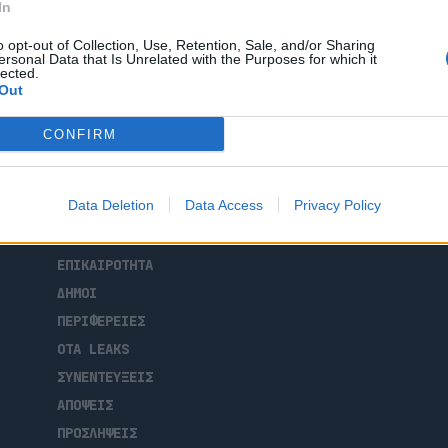
In
ς δικτύωσης, ο Δήμαρχος Αθηναίων Χάρης
 προβλέψεις του νέου νομοσχεδίου που
o opt-out of Collection, Use, Retention, Sale, and/or Sharing
 περαιτέρω περιορισμό της αυτονομίας των
ersonal Data that Is Unrelated with the Purposes for which it
lected.
 Δούκας, χρησιμοποιώντας ιδιαίτερα σκληρή
Out
[…]
CONFIRM
Data Deletion
Data Access
Privacy Policy
ΑΡΧΙΚΗ
ΡΟΗ ΕΙΔΗΣΕΩΝ
ΕΠΙΚΑΙΡΟΤΗΤΑ
ΔΗΜΟΙ
ΠΕΡΙΦΕΡΕΙΕΣ
OTA LEAKS
ΣΥΝΕΝΤΕΥΞΕΙΣ
ΑΠΟΨΕΙΣ
ΠΡΟΣΛΗΨΕΙΣ