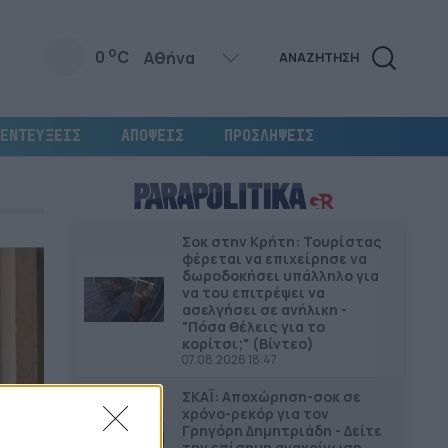
o
0
C
ΑΝΑΖΗΤΗΣΗ
ΕΝΤΕΥΞΕΙΣ
ΑΠΟΨΕΙΣ
ΠΡΟΣΛΗΨΕΙΣ
Σοκ στην Κρήτη: Τουρίστας
φέρεται να επιχείρησε να
δωροδοκήσει υπάλληλο για
να του επιτρέψει να
ασελγήσει σε ανήλικη -
"Πόσα θέλεις για το
κορίτσι;" (Βίντεο)
07.08.2026 18:47
ΣΚΑΪ: Αποχώρηση-σοκ σε
χρόνο-ρεκόρ για τον
Γρηγόρη Δημητριάδη - Δείτε
την επίσημη ανακοίνωση