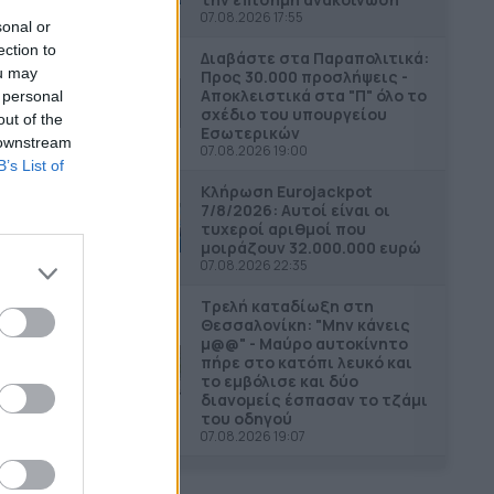
07.08.2026 17:55
sonal or
ection to
Διαβάστε στα Παραπολιτικά:
ou may
Προς 30.000 προσλήψεις -
Αποκλειστικά στα "Π" όλο το
 personal
σχέδιο του υπουργείου
out of the
Εσωτερικών
 downstream
07.08.2026 19:00
B’s List of
Κλήρωση Eurojackpot
7/8/2026: Αυτοί είναι οι
τυχεροί αριθμοί που
μοιράζουν 32.000.000 ευρώ
07.08.2026 22:35
Τρελή καταδίωξη στη
Θεσσαλονίκη: "Μην κάνεις
μ@@" - Μαύρο αυτοκίνητο
πήρε στο κατόπι λευκό και
το εμβόλισε και δύο
διανομείς έσπασαν το τζάμι
του οδηγού
07.08.2026 19:07
Το "καλάθι" Μητσοτάκη για