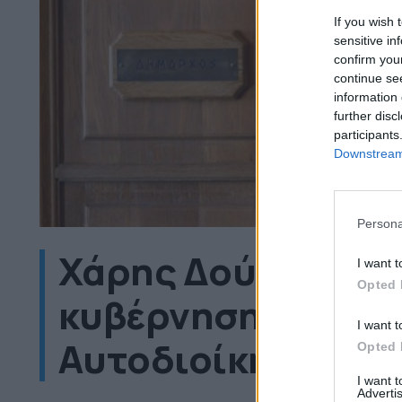
If you wish 
sensitive in
confirm you
continue se
information 
further disc
participants
Downstream 
Persona
Χάρης Δούκας: Επ
I want t
Opted 
κυβέρνηση για τον
I want t
Αυτοδιοίκησης
Opted 
I want 
Advertis