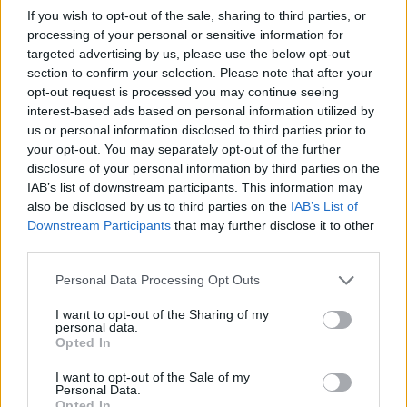
ο Δήμαρχος Αθηναίων Χάρης Δούκας κάνει τον
If you wish to opt-out of the sale, sharing to third parties, or
απολογισμό μιας διαδρομής που, όπως ο ίδιος
processing of your personal or sensitive information for
σημειώνει, ξεκίνησε «όχι απλώς με μια υπόσχεση,
targeted advertising by us, please use the below opt-out
αλλά με μια βαθιά δέσμευση: να αλλάξουμε μαζί την
28.12.2025 - 11.55
section to confirm your selection. Please note that after your
Αθήνα». Στην ανάρτησή του, αναγνωρίζει ότι το
opt-out request is processed you may continue seeing
διάστημα αυτό δεν ήταν εύκολο, καθώς
interest-based ads based on personal information utilized by
χαρακτηρίστηκε από προκλήσεις, απαιτητικές […]
us or personal information disclosed to third parties prior to
your opt-out. You may separately opt-out of the further
disclosure of your personal information by third parties on the
IAB’s list of downstream participants. This information may
also be disclosed by us to third parties on the
IAB’s List of
Downstream Participants
that may further disclose it to other
third parties.
Personal Data Processing Opt Outs
I want to opt-out of the Sharing of my
ΑΡΧΙΚΗ
personal data.
Opted In
ΡΟΗ ΕΙΔΗΣΕΩΝ
ΕΠΙΚΑΙΡΟΤΗΤΑ
I want to opt-out of the Sale of my
Personal Data.
ΔΗΜΟΙ
Opted In