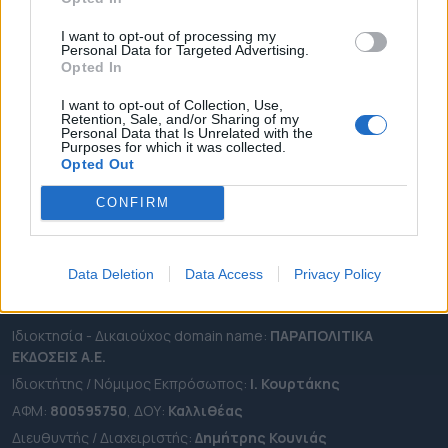
ΠΕΡΙΦΕΡΕΙΕΣ
I want to opt-out of processing my
OTA LEAKS
Personal Data for Targeted Advertising.
Opted In
ΣΥΝΕΝΤΕΥΞΕΙΣ
I want to opt-out of Collection, Use,
ΑΠΟΨΕΙΣ
Retention, Sale, and/or Sharing of my
Personal Data that Is Unrelated with the
ΠΡΟΣΛΗΨΕΙΣ
Purposes for which it was collected.
Opted Out
e-ota.gr | Ταυτότητα
CONFIRM
Ταχ. Διεύθυνση:
Λεωφόρος Ανδρέα Συγγρού 188, 17671,
Καλλιθέα Αττικής
Τηλ:
2111091100
Data Deletion
Data Access
Privacy Policy
Εmail:
info@e-ota.gr
Ιδιοκτησία - Δικαιούχος domain name:
ΠΑΡΑΠΟΛΙΤΙΚΑ
ΕΚΔΟΣΕΙΣ A.E.
Ιδιοκτήτης / Νόμιμος Εκπρόσωπος:
Ι. Κουρτάκης
ΑΦΜ:
800595750
, ΔΟΥ:
Καλλιθέας
Διευθυντής / Διαχειριστής:
Δημήτρης Κουνιάς