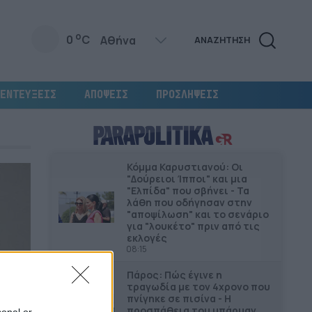
o
0
C
ΑΝΑΖΗΤΗΣΗ
ΕΝΤΕΥΞΕΙΣ
ΑΠΟΨΕΙΣ
ΠΡΟΣΛΗΨΕΙΣ
Κόμμα Καρυστιανού: Οι
"Δούρειοι Ίπποι" και μια
"Ελπίδα" που σβήνει - Τα
λάθη που οδήγησαν στην
"αποψίλωση" και το σενάριο
για "λουκέτο" πριν από τις
εκλογές
08:15
Πάρος: Πώς έγινε η
τραγωδία με τον 4χρονο που
πνίγηκε σε πισίνα - Η
προσπάθεια του μπάρμαν
sonal or