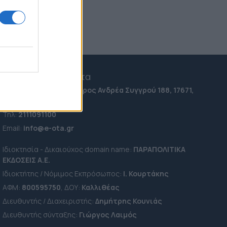
e-ota.gr | Ταυτότητα
Ταχ. Διεύθυνση:
Λεωφόρος Ανδρέα Συγγρού 188, 17671,
Καλλιθέα Αττικής
Τηλ:
2111091100
Εmail:
info@e-ota.gr
Ιδιοκτησία - Δικαιούχος domain name:
ΠΑΡΑΠΟΛΙΤΙΚΑ
ΕΚΔΟΣΕΙΣ A.E.
Ιδιοκτήτης / Νόμιμος Εκπρόσωπος:
Ι. Κουρτάκης
ΑΦΜ:
800595750
, ΔΟΥ:
Καλλιθέας
Διευθυντής / Διαχειριστής:
Δημήτρης Κουνιάς
Διευθυντής σύνταξης:
Γιώργος Λαιμός