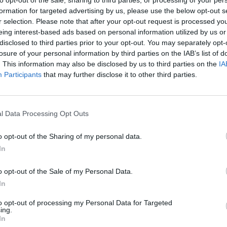
formation for targeted advertising by us, please use the below opt-out s
r selection. Please note that after your opt-out request is processed y
eing interest-based ads based on personal information utilized by us or
disclosed to third parties prior to your opt-out. You may separately opt-
losure of your personal information by third parties on the IAB’s list of
. This information may also be disclosed by us to third parties on the
IA
Participants
that may further disclose it to other third parties.
l Data Processing Opt Outs
o opt-out of the Sharing of my personal data.
την Κυριακή του
In
ς
o opt-out of the Sale of my Personal Data.
In
to opt-out of processing my Personal Data for Targeted
ing.
ποψήφιος δήμαρχος Θεσσαλονίκης
In
δηγούς. Σύμφωνα με τη σχετική ενημέρωση,