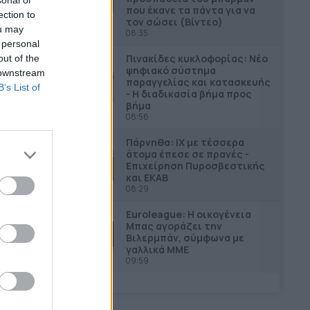
που έκανε τα πάντα για να
ection to
τον σώσει (Βίντεο)
ou may
08:35
 personal
Πινακίδες κυκλοφορίας: Νέο
out of the
ψηφιακό σύστημα
 downstream
παραγγελίας και κατασκευής
B’s List of
- Η διαδικασία βήμα προς
βήμα
08:56
Πάρνηθα: ΙΧ με τέσσερα
άτομα έπεσε σε πρανές -
Επιχείρηση Πυροσβεστικής
και ΕΚΑΒ
08:29
Euroleague: Η οικογένεια
Μπας αγοράζει την
Βιλερμπάν, σύμφωνα με
γαλλικά ΜΜΕ
09:59