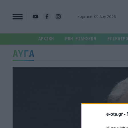
Κυριακή, 09 Αυγ 2026
ΑΡΧΙΚΗ
ΡΟΗ ΕΙΔΗΣΕΩΝ
ΕΠΙΚΑΙΡΟ
ΑΥΓΑ
e-ota.gr -
If you wish 