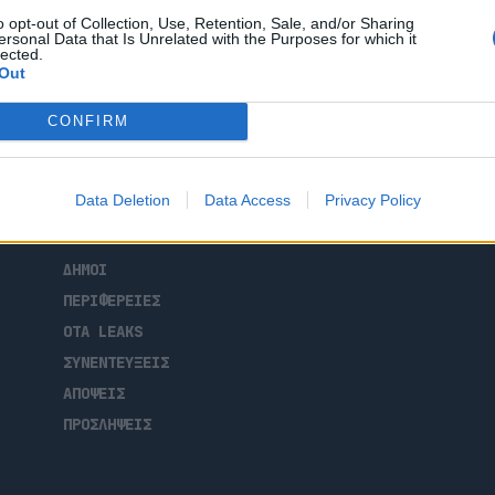
αγιώτης Ψωμιάδης θα βρεθεί στα διόδια των
o opt-out of Collection, Use, Retention, Sale, and/or Sharing
ς οδηγούς και θα ανταλλάξει ευχές […]
ersonal Data that Is Unrelated with the Purposes for which it
lected.
Out
CONFIRM
ΑΡΧΙΚΗ
Data Deletion
Data Access
Privacy Policy
ΡΟΗ ΕΙΔΗΣΕΩΝ
ΕΠΙΚΑΙΡΟΤΗΤΑ
ΔΗΜΟΙ
ΠΕΡΙΦΕΡΕΙΕΣ
OTA LEAKS
ΣΥΝΕΝΤΕΥΞΕΙΣ
ΑΠΟΨΕΙΣ
ΠΡΟΣΛΗΨΕΙΣ