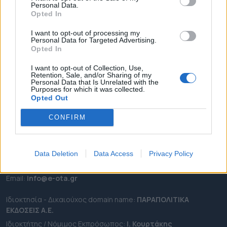
Personal Data.
ΕΠΙΚΑΙΡΟΤΗΤΑ
Opted In
ΔΗΜΟΙ
I want to opt-out of processing my
Personal Data for Targeted Advertising.
ΠΕΡΙΦΕΡΕΙΕΣ
Opted In
OTA LEAKS
I want to opt-out of Collection, Use,
ΣΥΝΕΝΤΕΥΞΕΙΣ
Retention, Sale, and/or Sharing of my
Personal Data that Is Unrelated with the
ΑΠΟΨΕΙΣ
Purposes for which it was collected.
ΠΡΟΣΛΗΨΕΙΣ
Opted Out
CONFIRM
e-ota.gr | Ταυτότητα
Ταχ. Διεύθυνση:
Λεωφόρος Ανδρέα Συγγρού 188, 17671,
Καλλιθέα Αττικής
Data Deletion
Data Access
Privacy Policy
Τηλ:
2111091100
Εmail:
info@e-ota.gr
Ιδιοκτησία - Δικαιούχος domain name:
ΠΑΡΑΠΟΛΙΤΙΚΑ
ΕΚΔΟΣΕΙΣ A.E.
Ιδιοκτήτης / Νόμιμος Εκπρόσωπος:
Ι. Κουρτάκης