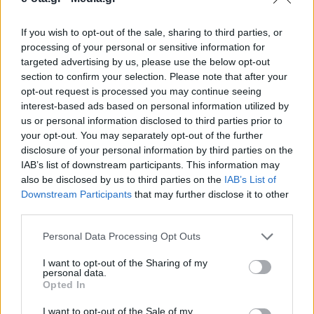
If you wish to opt-out of the sale, sharing to third parties, or
Ξεκίνησε το πρωί της Δευτέρας 9 Μαρτίου η
processing of your personal or sensitive information for
διαδικασία υποβολής αιτήσεων για την προκήρυξη
targeted advertising by us, please use the below opt-out
3Κ/2026 του ΑΣΕΠ, η οποία αφορά την πλήρωση 43
section to confirm your selection. Please note that after your
μόνιμων θέσεων στην Υπηρεσία Πολιτικής
opt-out request is processed you may continue seeing
Αεροπορίας (ΥΠΑ) του Υπουργείου Υποδομών και
09.03.2026 - 09.31
interest-based ads based on personal information utilized by
Μεταφορών. Η προθεσμία για την κατάθεση των
us or personal information disclosed to third parties prior to
αιτήσεων ολοκληρώνεται την Πέμπτη 26 Μαρτίου
your opt-out. You may separately opt-out of the further
στις 14:00. Οι ενδιαφερόμενοι μπορούν να
υποβάλουν την […]
disclosure of your personal information by third parties on the
IAB’s list of downstream participants. This information may
also be disclosed by us to third parties on the
IAB’s List of
Downstream Participants
that may further disclose it to other
third parties.
Personal Data Processing Opt Outs
I want to opt-out of the Sharing of my
personal data.
Opted In
ΑΡΧΙΚΗ
ΡΟΗ ΕΙΔΗΣΕΩΝ
I want to opt-out of the Sale of my