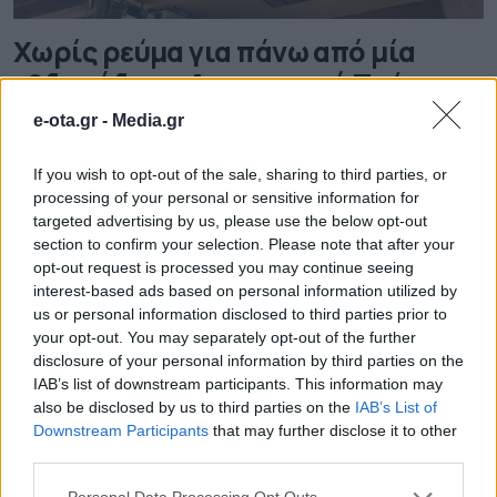
Χωρίς ρεύμα για πάνω από μία
εβδομάδα το Αστυνομικό Τμήμα
Παγκρατίου – Καταγγελίες για
e-ota.gr -
Media.gr
άθλιες συνθήκες
If you wish to opt-out of the sale, sharing to third parties, or
Ο Αντιπρόεδρος της Ένωσης Αστυνομικών Υπαλλήλων
processing of your personal or sensitive information for
Αττικής τόνισε την ανάγκη για άμεση μετεγκατάσταση
targeted advertising by us, please use the below opt-out
του Τμήματος και ζήτησε από τις αρμόδιες αρχές να
section to confirm your selection. Please note that after your
αναλάβουν τις ευθύνες τους
opt-out request is processed you may continue seeing
19.09.2025 - 11.01
interest-based ads based on personal information utilized by
us or personal information disclosed to third parties prior to
your opt-out. You may separately opt-out of the further
disclosure of your personal information by third parties on the
IAB’s list of downstream participants. This information may
also be disclosed by us to third parties on the
IAB’s List of
Downstream Participants
that may further disclose it to other
third parties.