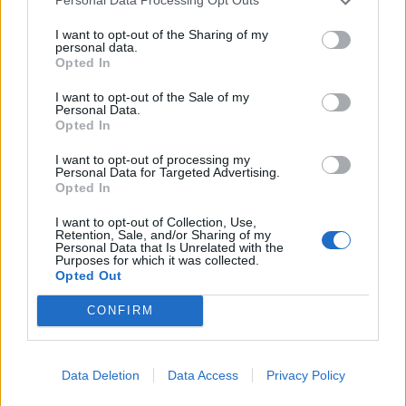
Personal Data Processing Opt Outs
I want to opt-out of the Sharing of my
personal data.
Opted In
I want to opt-out of the Sale of my
Το Αστυνομικό Τμήμα στη Νέα Κίο
Personal Data.
Opted In
γίνεται πραγματικότητα
I want to opt-out of processing my
Το Υπουργείο Προστασίας του Πολίτη έφερε τη
Personal Data for Targeted Advertising.
διάταξη που προβλέπει τη δημιουργία του
Opted In
Αστυνομικού Τμήματος Νέας Κίου. Έτσι υλοποιείται
δεκαετιών απαίτηση και ανάγκη της τοπικής κοινωνίας
I want to opt-out of Collection, Use,
Retention, Sale, and/or Sharing of my
και ολόκληρου του Δήμου Άργους – Μυκηνών. Ο αγώνας
28.06.2025 - 07.45
Personal Data that Is Unrelated with the
του Δημάρχου Γιάννη Μαλτέζου, του Βουλευτή Γιάννη
Purposes for which it was collected.
Ανδριανού, το ιδιαίτερο ενδιαφέρον του Υπουργού
Opted Out
Μιχάλη Χρυσοχοΐδη και της ηγεσίας της Ελληνικής […]
CONFIRM
Data Deletion
Data Access
Privacy Policy