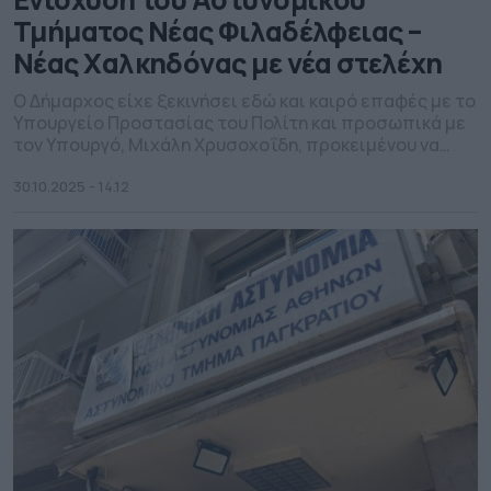
Τμήματος Νέας Φιλαδέλφειας –
Νέας Χαλκηδόνας με νέα στελέχη
Ο Δήμαρχος είχε ξεκινήσει εδώ και καιρό επαφές με το
Υπουργείο Προστασίας του Πολίτη και προσωπικά με
τον Υπουργό, Μιχάλη Χρυσοχοΐδη, προκειμένου να
αναδείξει την ανάγκη ουσιαστικής ενίσχυσης του
τοπικού Αστυνομικού Τμήματος
30.10.2025 - 14.12