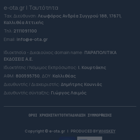
e-ota.gr | Ταυτότητα
Ταχ. Διεύθυνση:
Λεωφόρος Ανδρέα Συγγρού 188, 17671,
Καλλιθέα Αττικής
Τηλ:
2111091100
Εmail:
info@e-ota.gr
Ιδιοκτησία - Δικαιούχος domain name:
ΠΑΡΑΠΟΛΙΤΙΚΑ
ΕΚΔΟΣΕΙΣ A.E.
Ιδιοκτήτης / Νόμιμος Εκπρόσωπος:
Ι. Κουρτάκης
ΑΦΜ:
800595750
, ΔΟΥ:
Καλλιθέας
Διευθυντής / Διαχειριστής:
Δημήτρης Κουνιάς
Διευθυντής σύνταξης:
Γιώργος Λαιμός
ΟΡΟΙ ΧΡΗΣΗΣ
ΤΑΥΤΟΤΗΤΑ
ΔΗΛΩΣΗ ΣΥΜΜΟΡΦΩΣΗΣ
Copyright © e-ota.gr
|
PRODUCED BY
WHISKEY