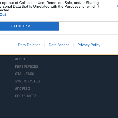
o opt-out of Collection, Use, Retention, Sale, and/or Sharing
ersonal Data that Is Unrelated with the Purposes for which it
lected.
Out
CONFIRM
ΑΡΧΙΚΗ
ΡΟΗ ΕΙΔΗΣΕΩΝ
Data Deletion
Data Access
Privacy Policy
ΕΠΙΚΑΙΡΟΤΗΤΑ
ΔΗΜΟΙ
ΠΕΡΙΦΕΡΕΙΕΣ
OTA LEAKS
ΣΥΝΕΝΤΕΥΞΕΙΣ
ΑΠΟΨΕΙΣ
ΠΡΟΣΛΗΨΕΙΣ