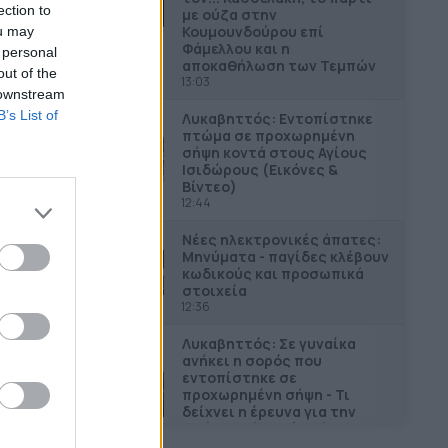
ection to
με ούζα στην
Κουμουνδούρου επί
ou may
Φάμελλου και η
 personal
αποκαθήλωση των Τεμπών
out of the
13:03
 downstream
B’s List of
Λυκαβηττός: Εντοπίστηκε
πτώμα σε προχωρημένη
σήψη κοντά στους Αγίους
Ισιδώρους (Εικόνες &
Βίντεο)
12:44
Νέες ηλεκτρονικές άπατες:
Μηνύματα - παγίδες κλέβουν
κωδικούς και προσωπικά
στοιχεία
12:36
Λυκαβηττός: Σε γυναίκα
ανήκει η σορός που
εντοπίστηκε σε
προχωρημένη σήψη - Τι
δείχνει η έρευνα για την
αιτία θανάτου (Εικόνες &
Βίντεο)