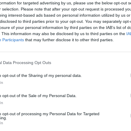
formation for targeted advertising by us, please use the below opt-out s
r selection. Please note that after your opt-out request is processed y
eing interest-based ads based on personal information utilized by us or
disclosed to third parties prior to your opt-out. You may separately opt-
losure of your personal information by third parties on the IAB’s list of
. This information may also be disclosed by us to third parties on the
IA
Participants
that may further disclose it to other third parties.
l Data Processing Opt Outs
o opt-out of the Sharing of my personal data.
 σύμβαση για τη
In
o opt-out of the Sale of my Personal Data.
ικού φωτισμού
In
to opt-out of processing my Personal Data for Targeted
ing.
τισμού στον Δήμο Νάουσας.
In