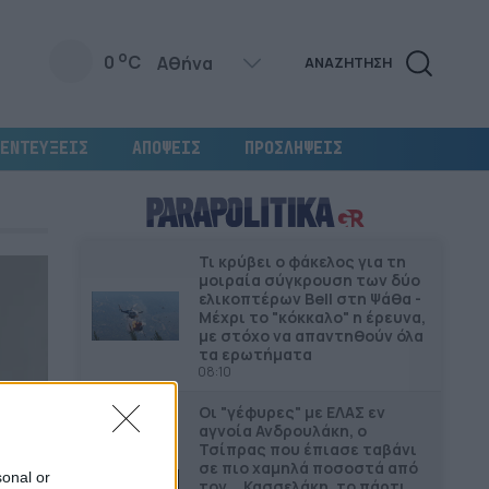
o
0
C
ΑΝΑΖΗΤΗΣΗ
ΕΝΤΕΥΞΕΙΣ
ΑΠΟΨΕΙΣ
ΠΡΟΣΛΗΨΕΙΣ
Τι κρύβει ο φάκελος για τη
μοιραία σύγκρουση των δύο
ελικοπτέρων Bell στη Ψάθα -
Μέχρι το "κόκκαλο" η έρευνα,
με στόχο να απαντηθούν όλα
τα ερωτήματα
08:10
Οι "γέφυρες" µε ΕΛΑΣ εν
αγνοία Ανδρουλάκη, ο
Τσίπρας που έπιασε ταβάνι
σε πιο χαμηλά ποσοστά από
sonal or
τον... Κασσελάκη, το πάρτι