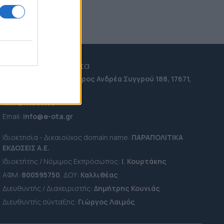
ΗΠΑ: Μεθυσμένη σκότωσε
νύφη λίγες ώρες μετά τον
γάμο της - Στο αστυνομικό
τμήμα ζητούσε κλαίγοντας
τον πατέρα της (Εικόνες &
Βίντεο)
e-ota.gr | Ταυτότητα
12:24
Ταχ. Διεύθυνση:
Λεωφόρος Ανδρέα Συγγρού 188, 17671,
Marfin: "Είναι αθώα και δεν υπάρχει
Καλλιθέα Αττικής
ταυτοποίηση" - Η ίδια εξέταση είχε
Τηλ:
2111091100
γίνει και το 2022, αναφέρει ο
συνήγορος της 46χρονης (Βίντεο)
Εmail:
info@e-ota.gr
09:42
Ιδιοκτησία - Δικαιούχος domain name:
ΠΑΡΑΠΟΛΙΤΙΚΑ
ΕΚΔΟΣΕΙΣ A.E.
Ιδιοκτήτης / Νόμιμος Εκπρόσωπος:
Ι. Κουρτάκης
ΑΦΜ:
800595750
, ΔΟΥ:
Καλλιθέας
Διευθυντής / Διαχειριστής:
Δημήτρης Κουνιάς
Διευθυντής σύνταξης:
Γιώργος Λαιμός