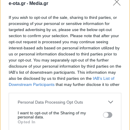
e-ota.gr -
Media.gr
Εμπορίου”
If you wish to opt-out of the sale, sharing to third parties, or
processing of your personal or sensitive information for
Ο Δήμος Καβάλας συνεχίζει δυναμικά την υλοποίηση
του έργου «Ανοιχτό Κέντρο Εμπορίου», σε
targeted advertising by us, please use the below opt-out
συνεργασία με το Επιμελητήριο Καβάλας και
section to confirm your selection. Please note that after your
έχοντας τη στήριξη τόσο του Εμπορικού Συλλόγου
opt-out request is processed you may continue seeing
Καβάλας, όσο και μεγάλου μέρους των εμπορικών
27.05.2025 - 17.34
interest-based ads based on personal information utilized by
και όχι μόνο επιχειρήσεων του ιστορικού κέντρου
us or personal information disclosed to third parties prior to
του Αγίου Νικολάου, στην πόλη της Καβάλας.
your opt-out. You may separately opt-out of the further
Περιλαμβάνει παρεμβάσεις τόσο σε δημόσιους
disclosure of your personal information by third parties on the
χώρους όσο και […]
IAB’s list of downstream participants. This information may
also be disclosed by us to third parties on the
IAB’s List of
Downstream Participants
that may further disclose it to other
third parties.
Personal Data Processing Opt Outs
I want to opt-out of the Sharing of my
personal data.
Opted In
ΑΡΧΙΚΗ