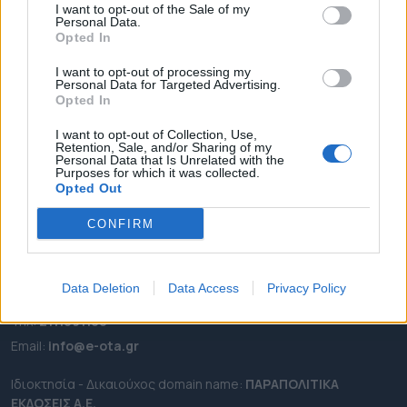
I want to opt-out of the Sale of my
ΡΟΗ ΕΙΔΗΣΕΩΝ
Personal Data.
Opted In
ΕΠΙΚΑΙΡΟΤΗΤΑ
I want to opt-out of processing my
ΔΗΜΟΙ
Personal Data for Targeted Advertising.
ΠΕΡΙΦΕΡΕΙΕΣ
Opted In
OTA LEAKS
I want to opt-out of Collection, Use,
Retention, Sale, and/or Sharing of my
ΣΥΝΕΝΤΕΥΞΕΙΣ
Personal Data that Is Unrelated with the
Purposes for which it was collected.
ΑΠΟΨΕΙΣ
Opted Out
ΠΡΟΣΛΗΨΕΙΣ
CONFIRM
e-ota.gr | Ταυτότητα
Ταχ. Διεύθυνση:
Λεωφόρος Ανδρέα Συγγρού 188, 17671,
Data Deletion
Data Access
Privacy Policy
Καλλιθέα Αττικής
Τηλ:
2111091100
Εmail:
info@e-ota.gr
Ιδιοκτησία - Δικαιούχος domain name:
ΠΑΡΑΠΟΛΙΤΙΚΑ
ΕΚΔΟΣΕΙΣ A.E.