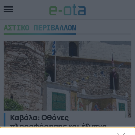
ΑΣΤΙΚΟ ΠΕΡΙΒΑΛΛΟΝ
Καβάλα: Οθόνες
πληροφόρησης και έξυπνα
παγκάκια στο “Ανοιχτό Κέντρο