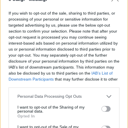
If you wish to opt-out of the sale, sharing to third parties, or
Νέο γύρο κινητοποιήσεων για την υπόθεση της
processing of your personal or sensitive information for
αστικής σήραγγας προανήγγειλε ο Δήμαρχος
targeted advertising by us, please use the below opt-out
Ηλιούπολης, Στάθης Ψυρρόπουλος, κατά τη
section to confirm your selection. Please note that after your
διάρκεια παρέμβασής του στο Δημοτικό Συμβούλιο,
opt-out request is processed you may continue seeing
κλιμακώνοντας την πίεση προς την κεντρική
01.03.2026 - 11.45
interest-based ads based on personal information utilized by
διοίκηση. Ο δήμαρχος ζήτησε από την πρόεδρο του
us or personal information disclosed to third parties prior to
σώματος τη σύγκληση έκτακτης συνεδρίασης,
your opt-out. You may separately opt-out of the further
προκειμένου να ληφθούν αποφάσεις για
οργανωμένο σχέδιο δράσεων. Όπως ξεκαθάρισε, οι
disclosure of your personal information by third parties on the
επόμενες κινήσεις […]
IAB’s list of downstream participants. This information may
also be disclosed by us to third parties on the
IAB’s List of
Downstream Participants
that may further disclose it to other
third parties.
Personal Data Processing Opt Outs
I want to opt-out of the Sharing of my
personal data.
Opted In
ΑΡΧΙΚΗ
ΡΟΗ ΕΙΔΗΣΕΩΝ
I want to opt-out of the Sale of my