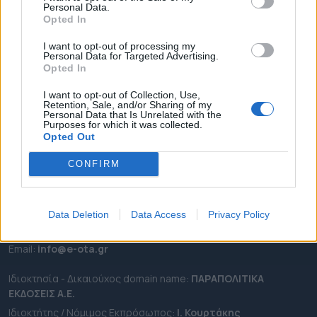
Personal Data.
ΕΠΙΚΑΙΡΟΤΗΤΑ
Opted In
ΔΗΜΟΙ
I want to opt-out of processing my
Personal Data for Targeted Advertising.
ΠΕΡΙΦΕΡΕΙΕΣ
Opted In
OTA LEAKS
I want to opt-out of Collection, Use,
ΣΥΝΕΝΤΕΥΞΕΙΣ
Retention, Sale, and/or Sharing of my
Personal Data that Is Unrelated with the
ΑΠΟΨΕΙΣ
Purposes for which it was collected.
ΠΡΟΣΛΗΨΕΙΣ
Opted Out
CONFIRM
e-ota.gr | Ταυτότητα
Ταχ. Διεύθυνση:
Λεωφόρος Ανδρέα Συγγρού 188, 17671,
Καλλιθέα Αττικής
Data Deletion
Data Access
Privacy Policy
Τηλ:
2111091100
Εmail:
info@e-ota.gr
Ιδιοκτησία - Δικαιούχος domain name:
ΠΑΡΑΠΟΛΙΤΙΚΑ
ΕΚΔΟΣΕΙΣ A.E.
Ιδιοκτήτης / Νόμιμος Εκπρόσωπος:
Ι. Κουρτάκης