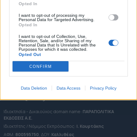
Opted In
ΔΗΜΟΙ
ΠΕΡΙΦΕΡΕΙΕΣ
I want to opt-out of processing my
Personal Data for Targeted Advertising.
OTA LEAKS
Opted In
ΣΥΝΕΝΤΕΥΞΕΙΣ
I want to opt-out of Collection, Use,
Retention, Sale, and/or Sharing of my
ΑΠΟΨΕΙΣ
Personal Data that Is Unrelated with the
Purposes for which it was collected.
ΠΡΟΣΛΗΨΕΙΣ
Opted Out
e-ota.gr | Ταυτότητα
CONFIRM
Ταχ. Διεύθυνση:
Λεωφόρος Ανδρέα Συγγρού 188, 17671,
Καλλιθέα Αττικής
Data Deletion
Data Access
Privacy Policy
Τηλ:
2111091100
Εmail:
info@e-ota.gr
Ιδιοκτησία - Δικαιούχος domain name:
ΠΑΡΑΠΟΛΙΤΙΚΑ
ΕΚΔΟΣΕΙΣ A.E.
Ιδιοκτήτης / Νόμιμος Εκπρόσωπος:
Ι. Κουρτάκης
ΑΦΜ:
800595750
, ΔΟΥ:
Καλλιθέας