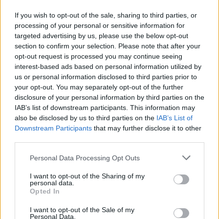
Στα δικαστήρια αναμένεται να βρεθεί ο ΣΥΡΙΖΑ με
If you wish to opt-out of the sale, sharing to third parties, or
αρκετούς δημάρχους που ξαφνικά έλαβαν το χρίσμα
processing of your personal or sensitive information for
της Κουμουνδούρου. Ενας από αυτούς είναι ο
targeted advertising by us, please use the below opt-out
υποψήφιος δήμαρχος Μονεμβασιάς Παναγιώτης
section to confirm your selection. Please note that after your
Νικολινάκος, ο οποίος σε ανακοίνωσή του έκανε
21.05.2019 - 13.08
opt-out request is processed you may continue seeing
γνωστό ότι θα κινηθεί με ασφαλιστικά μέτρα προς
interest-based ads based on personal information utilized by
τους υπευθύνους που εξέδωσαν την ανακοίνωση, η
us or personal information disclosed to third parties prior to
οποία δημιούργησε στρεβλή εικόνα για τον
your opt-out. You may separately opt-out of the further
συνδυασμό […]
disclosure of your personal information by third parties on the
IAB’s list of downstream participants. This information may
also be disclosed by us to third parties on the
IAB’s List of
Downstream Participants
that may further disclose it to other
third parties.
Personal Data Processing Opt Outs
I want to opt-out of the Sharing of my
personal data.
ΑΡΧΙΚΗ
Opted In
ΡΟΗ ΕΙΔΗΣΕΩΝ
I want to opt-out of the Sale of my
ΕΠΙΚΑΙΡΟΤΗΤΑ
Personal Data.