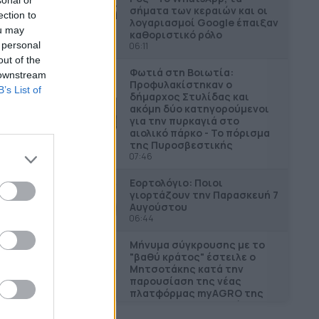
σήματα των κεραιών και οι
ection to
λογαριασμοί Google έπαιξαν
ou may
καθοριστικό ρόλο
 personal
06:11
out of the
Φωτιά στη Βοιωτία:
 downstream
Προφυλακίστηκαν ο
B’s List of
δήμαρχος Στυλίδας και
ακόμη δύο κατηγορούμενοι
για την πυρκαγιά στο
αιολικό πάρκο - Το πόρισμα
της Πυροσβεστικής
07:46
Εορτολόγιο: Ποιοι
γιορτάζουν την Παρασκευή 7
Αυγούστου
06:44
Μήνυμα σύγκρουσης με το
"βαθύ κράτος" έστειλε ο
Μητσοτάκης κατά την
παρουσίαση της νέας
πλατφόρμας myAGRO της
ΑΑΔΕ για τις αγροτικές
επιδοτήσεις