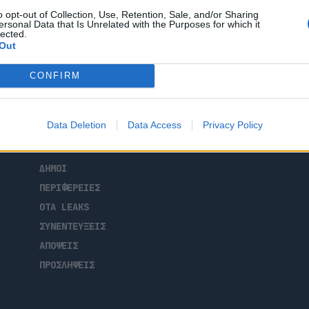
ν χώρο όσο και ως προς τον τρόπο που
o opt-out of Collection, Use, Retention, Sale, and/or Sharing
σταση αποτελεί μια κατεξοχήν στιγμή
ersonal Data that Is Unrelated with the Purposes for which it
lected.
Out
CONFIRM
ΑΡΧΙΚΗ
Data Deletion
Data Access
Privacy Policy
ΡΟΗ ΕΙΔΗΣΕΩΝ
ΕΠΙΚΑΙΡΟΤΗΤΑ
ΔΗΜΟΙ
ΠΕΡΙΦΕΡΕΙΕΣ
OTA LEAKS
ΣΥΝΕΝΤΕΥΞΕΙΣ
ΑΠΟΨΕΙΣ
ΠΡΟΣΛΗΨΕΙΣ