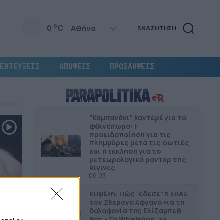
o
0
C
ΑΝΑΖΗΤΗΣΗ
ΕΝΤΕΥΞΕΙΣ
ΑΠΟΨΕΙΣ
ΠΡΟΣΛΗΨΕΙΣ
"Καμπανάκι" Καντερέ για το
φθινόπωρο: Η
προειδοποίηση για τις
πλημμύρες μετά τις φωτιές
και η έκκληση για το
μετεωρολογικό ραντάρ της
Αίγινας
06:03
Κυψέλη: Πώς "έδεσε" η ΕΛΑΣ
τον 26χρονο Αφγανό για τη
δολοφονία της Ελίζαμπεθ
Ρος - Το WhatsApp, τα
sonal or