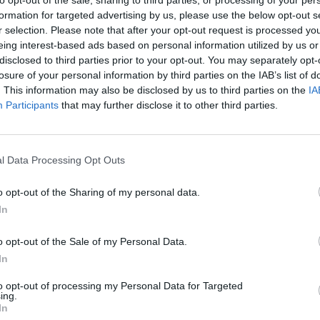
formation for targeted advertising by us, please use the below opt-out s
r selection. Please note that after your opt-out request is processed y
eing interest-based ads based on personal information utilized by us or
disclosed to third parties prior to your opt-out. You may separately opt-
losure of your personal information by third parties on the IAB’s list of
. This information may also be disclosed by us to third parties on the
IA
Participants
that may further disclose it to other third parties.
l Data Processing Opt Outs
o opt-out of the Sharing of my personal data.
για το
In
Ανάστασης
o opt-out of the Sale of my Personal Data.
In
to opt-out of processing my Personal Data for Targeted
ing.
σων, Στέφανος Πουλημένος, επανήλθε στο
In
υ για την αντίδρασή του, την οποία