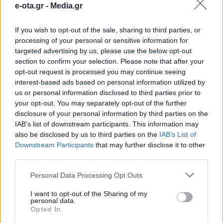
e-ota.gr -
Media.gr
επικοινωνούμε
If you wish to opt-out of the sale, sharing to third parties, or
processing of your personal or sensitive information for
Στις μεγάλες προκλήσεις αλλά και στις νέες
δυνατότητες που δημιουργεί η ταχεία ανάπτυξη της
targeted advertising by us, please use the below opt-out
τεχνητής νοημοσύνης αναφέρθηκε ο
section to confirm your selection. Please note that after your
Περιφερειάρχης Αττικής Νίκος Χαρδαλιάς, κατά τον
opt-out request is processed you may continue seeing
χαιρετισμό του στην έναρξη των εργασιών του MAD
12.03.2026 - 13.46
interest-based ads based on personal information utilized by
Forum 2026, το οποίο πραγματοποιείται υπό την
us or personal information disclosed to third parties prior to
αιγίδα της Περιφέρειας Αττικής. Κατά την
your opt-out. You may separately opt-out of the further
τοποθέτησή του, ο Περιφερειάρχης στάθηκε
disclosure of your personal information by third parties on the
ιδιαίτερα στον τρόπο με τον […]
IAB’s list of downstream participants. This information may
also be disclosed by us to third parties on the
IAB’s List of
Downstream Participants
that may further disclose it to other
third parties.
Personal Data Processing Opt Outs
I want to opt-out of the Sharing of my
personal data.
Opted In
ΑΡΧΙΚΗ