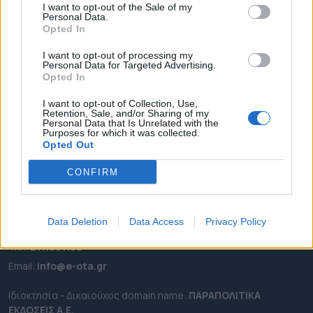
I want to opt-out of the Sale of my
ΡΟΗ ΕΙΔΗΣΕΩΝ
Personal Data.
Opted In
ΕΠΙΚΑΙΡΟΤΗΤΑ
I want to opt-out of processing my
ΔΗΜΟΙ
Personal Data for Targeted Advertising.
ΠΕΡΙΦΕΡΕΙΕΣ
Opted In
OTA LEAKS
I want to opt-out of Collection, Use,
Retention, Sale, and/or Sharing of my
ΣΥΝΕΝΤΕΥΞΕΙΣ
Personal Data that Is Unrelated with the
Purposes for which it was collected.
ΑΠΟΨΕΙΣ
Opted Out
ΠΡΟΣΛΗΨΕΙΣ
CONFIRM
e-ota.gr | Ταυτότητα
Ταχ. Διεύθυνση:
Λεωφόρος Ανδρέα Συγγρού 188, 17671,
Data Deletion
Data Access
Privacy Policy
Καλλιθέα Αττικής
Τηλ:
2111091100
Εmail:
info@e-ota.gr
Ιδιοκτησία - Δικαιούχος domain name:
ΠΑΡΑΠΟΛΙΤΙΚΑ
ΕΚΔΟΣΕΙΣ A.E.