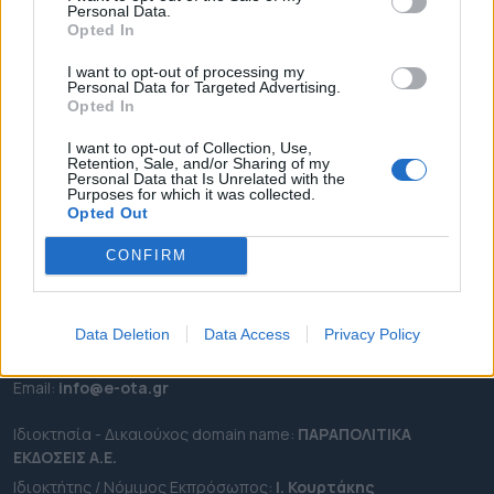
Personal Data.
ΕΠΙΚΑΙΡΟΤΗΤΑ
Opted In
ΔΗΜΟΙ
I want to opt-out of processing my
Personal Data for Targeted Advertising.
ΠΕΡΙΦΕΡΕΙΕΣ
Opted In
OTA LEAKS
I want to opt-out of Collection, Use,
ΣΥΝΕΝΤΕΥΞΕΙΣ
Retention, Sale, and/or Sharing of my
Personal Data that Is Unrelated with the
ΑΠΟΨΕΙΣ
Purposes for which it was collected.
ΠΡΟΣΛΗΨΕΙΣ
Opted Out
CONFIRM
e-ota.gr | Ταυτότητα
Ταχ. Διεύθυνση:
Λεωφόρος Ανδρέα Συγγρού 188, 17671,
Καλλιθέα Αττικής
Data Deletion
Data Access
Privacy Policy
Τηλ:
2111091100
Εmail:
info@e-ota.gr
Ιδιοκτησία - Δικαιούχος domain name:
ΠΑΡΑΠΟΛΙΤΙΚΑ
ΕΚΔΟΣΕΙΣ A.E.
Ιδιοκτήτης / Νόμιμος Εκπρόσωπος:
Ι. Κουρτάκης