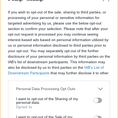
If you wish to opt-out of the sale, sharing to third parties, or
Σε φάση υλοποίησης περνά ένα σημαντικό
processing of your personal or sensitive information for
αντιπλημμυρικό έργο για την Άνω Γλυφάδα, μετά την
targeted advertising by us, please use the below opt-out
υπογραφή της σχετικής σύμβασης από τον
section to confirm your selection. Please note that after your
Περιφερειάρχη Αττικής Νίκο Χαρδαλιά, παρουσία
opt-out request is processed you may continue seeing
του Δημάρχου Γλυφάδας Γιώργου Παπανικολάου,
07.07.2026 - 13.27
interest-based ads based on personal information utilized by
στο Διοικητήριο της Περιφέρειας. Το έργο,
us or personal information disclosed to third parties prior to
προϋπολογισμού 2,81 εκατ. ευρώ πλέον ΦΠΑ,
your opt-out. You may separately opt-out of the further
χρηματοδοτείται από την Περιφέρεια Αττικής και
αφορά την κατασκευή αγωγών ομβρίων συνολικού
disclosure of your personal information by third parties on the
μήκους […]
IAB’s list of downstream participants. This information may
also be disclosed by us to third parties on the
IAB’s List of
Downstream Participants
that may further disclose it to other
third parties.
Personal Data Processing Opt Outs
I want to opt-out of the Sharing of my
personal data.
Opted In
ΑΡΧΙΚΗ
ΡΟΗ ΕΙΔΗΣΕΩΝ
I want to opt-out of the Sale of my