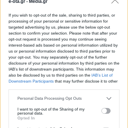
e-ota.gr -
Media.gr
περιστατικά βανδαλισμών
If you wish to opt-out of the sale, sharing to third parties, or
Ο Δήμος Καστοριάς καταδικάζει απερίφραστα κάθε
processing of your personal or sensitive information for
τέτοια ενέργεια και καλεί τους πολίτες να συμβάλλουν
targeted advertising by us, please use the below opt-out
ενεργά στην προστασία των δημόσιων χώρων.
section to confirm your selection. Please note that after your
opt-out request is processed you may continue seeing
17.04.2026 - 09.06
interest-based ads based on personal information utilized by
us or personal information disclosed to third parties prior to
your opt-out. You may separately opt-out of the further
disclosure of your personal information by third parties on the
IAB’s list of downstream participants. This information may
also be disclosed by us to third parties on the
IAB’s List of
Downstream Participants
that may further disclose it to other
third parties.
Personal Data Processing Opt Outs
I want to opt-out of the Sharing of my
personal data.
Opted In