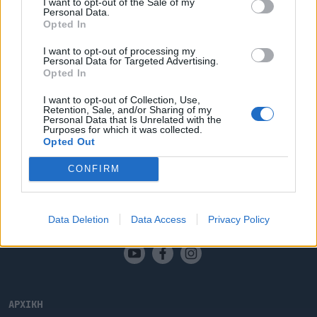
I want to opt-out of the Sale of my
Καλαμαριά: Αγανάκτηση για τους
Personal Data.
Opted In
βανδαλισμούς στα σχολεία
I want to opt-out of processing my
Νεαρά άτομα προκάλεσαν σοβαρές φθορές,
Personal Data for Targeted Advertising.
σπάζοντας τζάμια και καταστρέφοντας σχολικό
Opted In
εξοπλισμό, αφήνοντας πίσω τους εικόνες που
προσβάλλουν την κοινότητα και τη συλλογική
I want to opt-out of Collection, Use,
Retention, Sale, and/or Sharing of my
προσπάθεια για ένα καλύτερο περιβάλλον
07.11.2025 - 17.16
Personal Data that Is Unrelated with the
εκπαίδευσης.
Purposes for which it was collected.
Opted Out
CONFIRM
Data Deletion
Data Access
Privacy Policy
ΑΡΧΙΚΗ