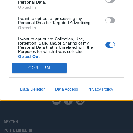
Personal Data.
Κατασκευή απολυμαντικής τάφρου
Opted In
στο λιμάνι της Λήμνου
I want to opt-out of processing my
Personal Data for Targeted Advertising.
Σκοπός της η προληπτική θωράκιση έναντι του
Opted In
αφθώδους πυρετού.
I want to opt-out of Collection, Use,
24.03.2026 - 15.49
Retention, Sale, and/or Sharing of my
Personal Data that Is Unrelated with the
Purposes for which it was collected.
Opted Out
CONFIRM
Data Deletion
Data Access
Privacy Policy
ΑΡΧΙΚΗ
ΡΟΗ ΕΙΔΗΣΕΩΝ