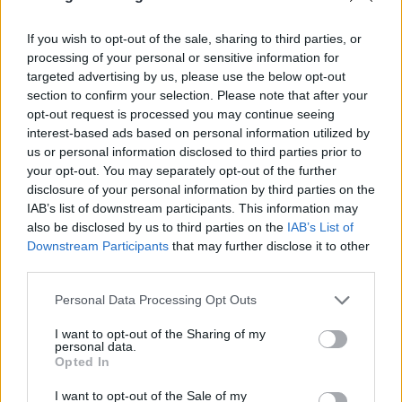
πυρετού στο Βόρειο Αιγαίο
If you wish to opt-out of the sale, sharing to third parties, or
Καθησυχαστικά είναι τα αποτελέσματα των ελέγχων
processing of your personal or sensitive information for
που πραγματοποιήθηκαν από Διεύθυνση Κτηνιατρικής
targeted advertising by us, please use the below opt-out
της Περιφέρειας Βορείου Αιγαίου για τον αφθώδη
section to confirm your selection. Please note that after your
πυρετό στα κοπάδια των νησιών, αφού δεν προέκυψαν
opt-out request is processed you may continue seeing
κρούσματα. Σύμφωνα με τα όσα ανακοινώθηκαν από
02.04.2026 - 14.23
interest-based ads based on personal information utilized by
την Περιφέρεια, το απόγευμα της 1ης Απριλίου,
us or personal information disclosed to third parties prior to
ολοκληρώθηκε ο εργαστηριακός έλεγχος σε
your opt-out. You may separately opt-out of the further
δεκατέσσερις εκτροφές και όλα τα αποτελέσματα
disclosure of your personal information by third parties on the
ήταν αρνητικά, χωρίς να […]
IAB’s list of downstream participants. This information may
also be disclosed by us to third parties on the
IAB’s List of
Downstream Participants
that may further disclose it to other
third parties.
Personal Data Processing Opt Outs
I want to opt-out of the Sharing of my
personal data.
Opted In
I want to opt-out of the Sale of my