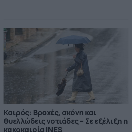
Καιρός: Βροχές, σκόνη και
θυελλώδεις νοτιάδες – Σε εξέλιξη η
κακοκαιρία INES