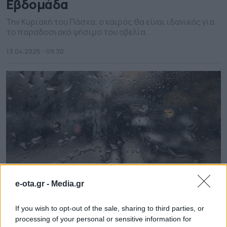
Εβδομάδα
Την Κυριακή του Πάσχα, ο καιρός θα είναι ιδανικός για
το παραδοσιακό ψήσιμο του οβελία.
13.04.2025 - 09.30
e-ota.gr -
Media.gr
If you wish to opt-out of the sale, sharing to third parties, or
Καιρός: Έρχονται βροχές και
processing of your personal or sensitive information for