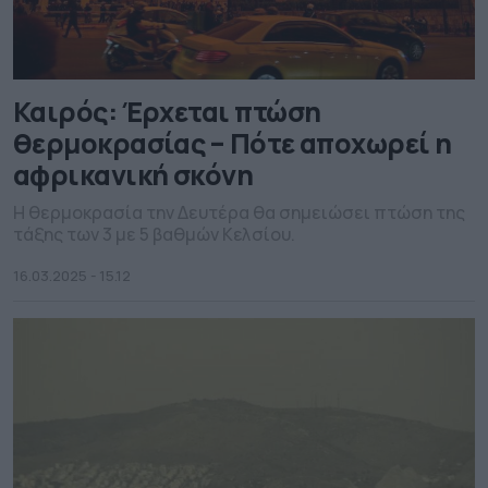
Καιρός: Έρχεται πτώση
θερμοκρασίας – Πότε αποχωρεί η
αφρικανική σκόνη
Η θερμοκρασία την Δευτέρα θα σημειώσει πτώση της
τάξης των 3 με 5 βαθμών Κελσίου.
16.03.2025 - 15.12