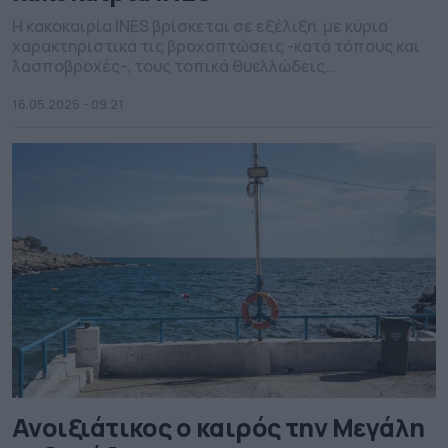
Η κακοκαιρία INES βρίσκεται σε εξέλιξη, με κύρια
χαρακτηριστικά τις βροχοπτώσεις -κατά τόπους και
λασποβροχές-, τους τοπικά θυελλώδεις
νοτιοανατολικούς ανέμους στο Αιγαίο και τη μεταφορά
αφρικανικής σκόνης στα νότια της χώρας.
16.05.2025 - 09.21
Ανοιξιάτικος ο καιρός την Μεγάλη