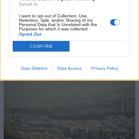
Καιρός: Αφρικανική σκόνη και
Opted In
αυξημένες νεφώσεις – Πού θα
I want to opt-out of Collection, Use,
βρέξει
Retention, Sale, and/or Sharing of my
Personal Data that Is Unrelated with the
Purposes for which it was collected.
Λασποβροχές στην Αττική - Πότε φεύγει η αφρικανική
Opted Out
σκόνη
CONFIRM
26.03.2025 - 10.00
Data Deletion
Data Access
Privacy Policy