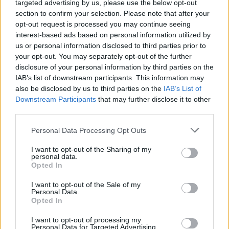
καταιγίδες – Οι 7 περιοχές που
targeted advertising by us, please use the below opt-out
επηρεάζονται
section to confirm your selection. Please note that after your
opt-out request is processed you may continue seeing
«Αγριεύει» ο καιρός από σήμερα - Ποιες περιοχές θα
interest-based ads based on personal information utilized by
«χτυπήσουν» τα έντονα καιρικά φαινόμενα.
us or personal information disclosed to third parties prior to
your opt-out. You may separately opt-out of the further
31.03.2025 - 09.21
disclosure of your personal information by third parties on the
IAB’s list of downstream participants. This information may
also be disclosed by us to third parties on the
IAB’s List of
Downstream Participants
that may further disclose it to other
third parties.
Personal Data Processing Opt Outs
I want to opt-out of the Sharing of my
personal data.
Opted In
I want to opt-out of the Sale of my
Personal Data.
Opted In
I want to opt-out of processing my
Personal Data for Targeted Advertising.