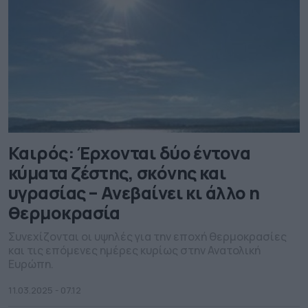
Καιρός: Έρχονται δύο έντονα
κύματα ζέστης, σκόνης και
υγρασίας – Ανεβαίνει κι άλλο η
θερμοκρασία
Συνεχίζονται οι υψηλές για την εποχή θερμοκρασίες
και τις επόμενες ημέρες κυρίως στην Ανατολική
Ευρώπη.
11.03.2025 - 07.12