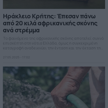
Ηράκλειο Κρήτης: Έπεσαν πάνω
από 20 κιλά αφρικανικής σκόνης
ανά στρέμμα
Το φαινόμενο της αφρικανικής σκόνης αποτελεί συχνό
επισκέπτη στη νότια Ελλάδα, όμως η συγκεκριμένη
καταγραφή αναδεικνύει την ένταση και την έκταση της
μεταφοράς σωματιδίων, με πιθανές επιπτώσεις στη
δημόσια υγεία και το περιβάλλον.
27.05.2025 - 17.02