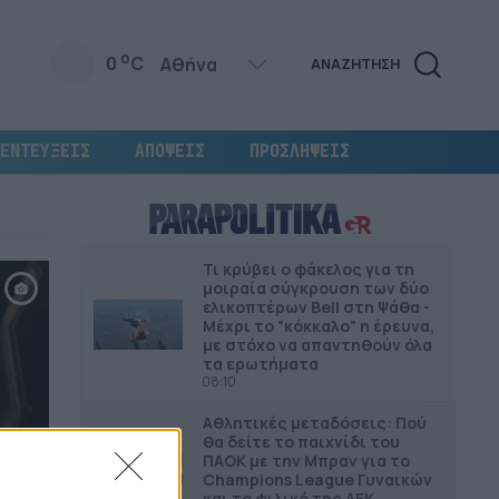
o
0
C
ΑΝΑΖΗΤΗΣΗ
ΕΝΤΕΥΞΕΙΣ
ΑΠΟΨΕΙΣ
ΠΡΟΣΛΗΨΕΙΣ
Τι κρύβει ο φάκελος για τη
μοιραία σύγκρουση των δύο
ελικοπτέρων Bell στη Ψάθα -
Μέχρι το "κόκκαλο" η έρευνα,
με στόχο να απαντηθούν όλα
τα ερωτήματα
08:10
Αθλητικές μεταδόσεις: Πού
θα δείτε το παιχνίδι του
ΠΑΟΚ με την Μπραν για το
Champions League Γυναικών
και το φιλικό της ΑΕΚ