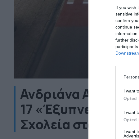
If you wish 
sensitive in
confirm you
continue se
information 
further disc
participants
Downstream 
Persona
Ανδριάνα Αλεβίζο
I want t
Opted 
17 «Έξυπνες» διαβ
I want t
Σχολεία στο Ίλιον
Opted 
I want 
Advertis