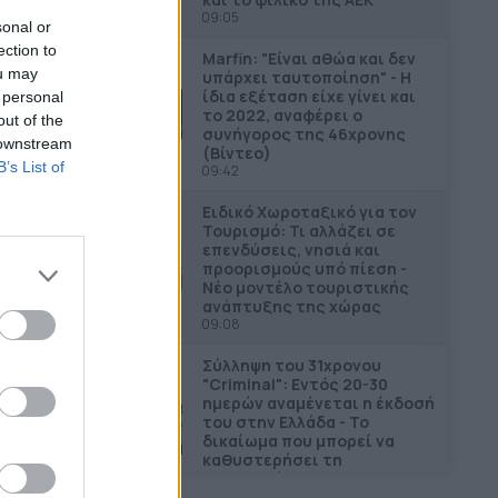
09:05
sonal or
ection to
Marfin: "Είναι αθώα και δεν
ou may
υπάρχει ταυτοποίηση" - Η
ίδια εξέταση είχε γίνει και
 personal
το 2022, αναφέρει ο
out of the
συνήγορος της 46χρονης
 downstream
(Βίντεο)
B’s List of
09:42
Ειδικό Χωροταξικό για τον
Τουρισμό: Τι αλλάζει σε
επενδύσεις, νησιά και
προορισμούς υπό πίεση -
Νέο μοντέλο τουριστικής
ανάπτυξης της χώρας
09:08
Σύλληψη του 31χρονου
"Criminal": Εντός 20-30
ημερών αναμένεται η έκδοσή
του στην Ελλάδα - Το
δικαίωμα που μπορεί να
καθυστερήσει τη
διαδικασία
09:52