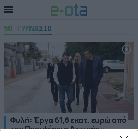
5Ο ΓΥΜΝΑΣΙΟ
Φυλή: Έργα 61,8 εκατ. ευρώ από
την Περιφέρεια Αττικής –
Αντιπλημμυρική θωράκιση,