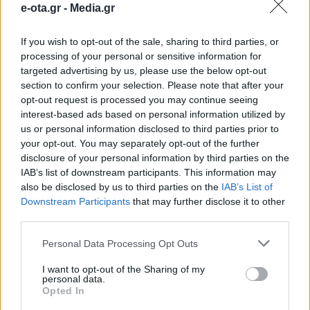
e-ota.gr -
Media.gr
σχολεία και πράσινη ενέργεια
If you wish to opt-out of the sale, sharing to third parties, or
processing of your personal or sensitive information for
Στον Δήμος Φυλής βρέθηκε ο Νίκος Χαρδαλιάς, στο
πλαίσιο των περιοδειών του και στους 66 δήμους
targeted advertising by us, please use the below opt-out
της Αττικής, πραγματοποιώντας σύσκεψη εργασίας
section to confirm your selection. Please note that after your
με τον δήμαρχο Χρήστος Παππούς, με αντικείμενο
opt-out request is processed you may continue seeing
την πρόοδο μεγάλων παρεμβάσεων συνολικού
31.01.2026 - 08.20
interest-based ads based on personal information utilized by
ύψους 61,8 εκατ. ευρώ. Στο επίκεντρο βρέθηκαν
us or personal information disclosed to third parties prior to
έργα αστικής ανάπλασης σε Άνω Λιόσια και Ζωφριά
your opt-out. You may separately opt-out of the further
(5,3 εκατ. ευρώ) με πεζοδρομήσεις,
disclosure of your personal information by third parties on the
δεντροφυτεύσεις και […]
IAB’s list of downstream participants. This information may
also be disclosed by us to third parties on the
IAB’s List of
Downstream Participants
that may further disclose it to other
third parties.
Personal Data Processing Opt Outs
I want to opt-out of the Sharing of my
personal data.
Opted In
ΑΡΧΙΚΗ