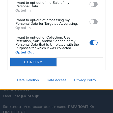
I want to opt-out of the Sale of my
ΡΟΗ ΕΙΔΗΣΕΩΝ
Personal Data.
Opted In
ΕΠΙΚΑΙΡΟΤΗΤΑ
I want to opt-out of processing my
ΔΗΜΟΙ
Personal Data for Targeted Advertising.
ΠΕΡΙΦΕΡΕΙΕΣ
Opted In
OTA LEAKS
I want to opt-out of Collection, Use,
Retention, Sale, and/or Sharing of my
ΣΥΝΕΝΤΕΥΞΕΙΣ
Personal Data that Is Unrelated with the
Purposes for which it was collected.
ΑΠΟΨΕΙΣ
Opted Out
ΠΡΟΣΛΗΨΕΙΣ
CONFIRM
e-ota.gr | Ταυτότητα
Ταχ. Διεύθυνση:
Λεωφόρος Ανδρέα Συγγρού 188, 17671,
Data Deletion
Data Access
Privacy Policy
Καλλιθέα Αττικής
Τηλ:
2111091100
Εmail:
info@e-ota.gr
Ιδιοκτησία - Δικαιούχος domain name:
ΠΑΡΑΠΟΛΙΤΙΚΑ
ΕΚΔΟΣΕΙΣ A.E.