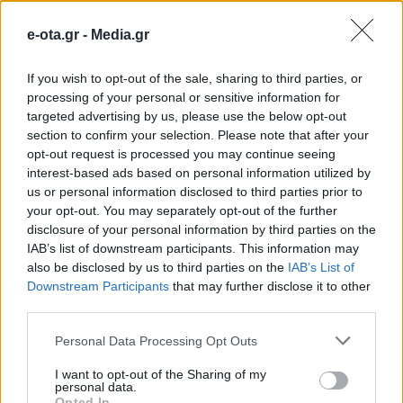
φάση του 35ου Ατομικού
e-ota.gr -
Media.gr
Μαθητικού Πρωταθλήματος
Σκακιού
If you wish to opt-out of the sale, sharing to third parties, or
processing of your personal or sensitive information for
targeted advertising by us, please use the below opt-out
Με τη συμμετοχή εκατοντάδων μαθητών και
section to confirm your selection. Please note that after your
μαθητριών πραγματοποιήθηκε στον Πειραιά η
opt-out request is processed you may continue seeing
προκριματική φάση του 35ου Ατομικού Μαθητικού
interest-based ads based on personal information utilized by
Πρωταθλήματος Σκακιού για τον Β΄ Τομέα Αττικής.
us or personal information disclosed to third parties prior to
Η διοργάνωση φιλοξενήθηκε στους χώρους του
15.03.2026 - 13.45
your opt-out. You may separately opt-out of the further
13ου Γυμνασίου και του 3ου Λυκείου Πειραιά,
disclosure of your personal information by third parties on the
συγκεντρώνοντας μαθητές από Νηπιαγωγεία,
Δημοτικά, Γυμνάσια και Λύκεια, τόσο από δημόσια
IAB’s list of downstream participants. This information may
όσο και από ιδιωτικά σχολεία του Πειραιά, […]
also be disclosed by us to third parties on the
IAB’s List of
Downstream Participants
that may further disclose it to other
third parties.
Personal Data Processing Opt Outs
I want to opt-out of the Sharing of my
personal data.
Opted In