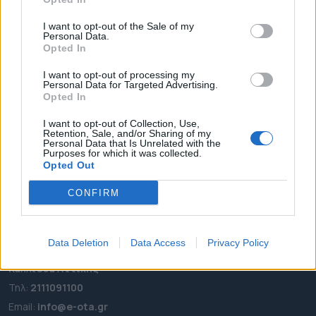
I want to opt-out of the Sale of my
ΑΡΧΙΚΗ
Personal Data.
Opted In
ΡΟΗ ΕΙΔΗΣΕΩΝ
ΕΠΙΚΑΙΡΟΤΗΤΑ
I want to opt-out of processing my
Personal Data for Targeted Advertising.
ΔΗΜΟΙ
Opted In
ΠΕΡΙΦΕΡΕΙΕΣ
I want to opt-out of Collection, Use,
Retention, Sale, and/or Sharing of my
OTA LEAKS
Personal Data that Is Unrelated with the
Purposes for which it was collected.
ΣΥΝΕΝΤΕΥΞΕΙΣ
Opted Out
ΑΠΟΨΕΙΣ
CONFIRM
ΠΡΟΣΛΗΨΕΙΣ
e-ota.gr | Ταυτότητα
Data Deletion
Data Access
Privacy Policy
Ταχ. Διεύθυνση:
Λεωφόρος Ανδρέα Συγγρού 188, 17671,
Καλλιθέα Αττικής
Τηλ:
2111091100
Εmail:
info@e-ota.gr