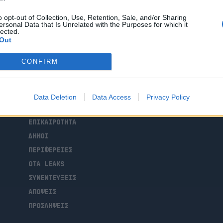
την 1η Ιουνίου 2026.
o opt-out of Collection, Use, Retention, Sale, and/or Sharing
ersonal Data that Is Unrelated with the Purposes for which it
lected.
Out
CONFIRM
ΑΡΧΙΚΗ
Data Deletion
Data Access
Privacy Policy
ΡΟΗ ΕΙΔΗΣΕΩΝ
ΕΠΙΚΑΙΡΟΤΗΤΑ
ΔΗΜΟΙ
ΠΕΡΙΦΕΡΕΙΕΣ
OTA LEAKS
ΣΥΝΕΝΤΕΥΞΕΙΣ
ΑΠΟΨΕΙΣ
ΠΡΟΣΛΗΨΕΙΣ