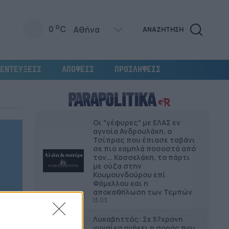
o
0
C
ΑΝΑΖΗΤΗΣΗ
ΕΝΤΕΥΞΕΙΣ
ΑΠΟΨΕΙΣ
ΠΡΟΣΛΗΨΕΙΣ
Οι "γέφυρες" µε ΕΛΑΣ εν
αγνοία Ανδρουλάκη, ο
Τσίπρας που έπιασε ταβάνι
σε πιο χαμηλά ποσοστά από
τον... Κασσελάκη, το πάρτι
με ούζα στην
Κουμουνδούρου επί
Φάμελλου και η
αποκαθήλωση των Τεμπών
13:03
Λυκαβηττός: Σε 57χρονη
γυναίκα ανήκει η σορός που