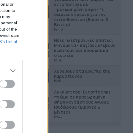
εντοπίστηκε σε
sonal or
προχωρημένη σήψη - Τι
ection to
δείχνει η έρευνα για την
ou may
αιτία θανάτου (Εικόνες &
 personal
Βίντεο)
out of the
14:46
 downstream
Νέες ηλεκτρονικές άπατες:
B’s List of
Μηνύματα - παγίδες κλέβουν
κωδικούς και προσωπικά
στοιχεία
12:36
Χορεύουν στα ερείπια της
Καρυστιανού
15:16
Λυκαβηττός: Εντοπίστηκε
πτώμα σε προχωρημένη
σήψη κοντά στους Αγίους
Ισιδώρους (Εικόνες &
Βίντεο)
12:44
ΗΠΑ: Μεθυσμένη σκότωσε
νύφη λίγες ώρες μετά τον