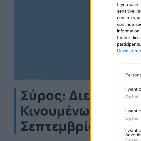
If you wish 
sensitive in
confirm you
continue se
information 
further disc
participants
Downstream 
Persona
Σύρος: Διεθνές Φ
I want t
Opted 
Κινουμένων Σχεδίων
I want t
Opted 
Σεπτεμβρίου
I want 
Advertis
Opted 