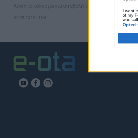
Ανοιχτό κάλεσμα για υποβολή ταινιών ανιμέισον έως 
I want t
of my P
02.03.2026 - 11.16
was col
Opted 