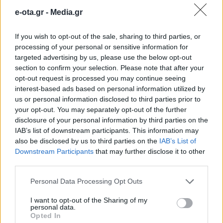
αποστολές Erasmus+ από
e-ota.gr -
Media.gr
τέσσερις ευρωπαϊκές χώρες
If you wish to opt-out of the sale, sharing to third parties, or
processing of your personal or sensitive information for
Ο Δήμος Αμαρουσίου άνοιξε τις πύλες του στην
targeted advertising by us, please use the below opt-out
ευρωπαϊκή εκπαιδευτική κοινότητα, υποδεχόμενος
section to confirm your selection. Please note that after your
εκπαιδευτικές αποστολές από τη Βουλγαρία, τη
opt-out request is processed you may continue seeing
Ρουμανία, την Τουρκία και την Ισπανία, στο πλαίσιο
interest-based ads based on personal information utilized by
του προγράμματος Erasmus+ «World to World:
18.05.2026 - 08.38
us or personal information disclosed to third parties prior to
Different and United». Η φιλοξενία
your opt-out. You may separately opt-out of the further
πραγματοποιήθηκε μέσω του 18ου Δημοτικού
disclosure of your personal information by third parties on the
Σχολείου Αμαρουσίου, αναδεικνύοντας τον ενεργό
IAB’s list of downstream participants. This information may
ρόλο της σχολικής μονάδας στην προώθηση της
also be disclosed by us to third parties on the
IAB’s List of
εξωστρέφειας […]
Downstream Participants
that may further disclose it to other
third parties.
Personal Data Processing Opt Outs
I want to opt-out of the Sharing of my
personal data.
Opted In