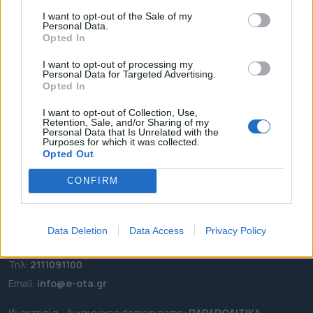
ΑΡΧΙΚΗ
I want to opt-out of the Sale of my
Personal Data.
ΡΟΗ ΕΙΔΗΣΕΩΝ
Opted In
ΕΠΙΚΑΙΡΟΤΗΤΑ
I want to opt-out of processing my
ΔΗΜΟΙ
Personal Data for Targeted Advertising.
Opted In
ΠΕΡΙΦΕΡΕΙΕΣ
I want to opt-out of Collection, Use,
OTA LEAKS
Retention, Sale, and/or Sharing of my
Personal Data that Is Unrelated with the
ΣΥΝΕΝΤΕΥΞΕΙΣ
Purposes for which it was collected.
ΑΠΟΨΕΙΣ
Opted Out
ΠΡΟΣΛΗΨΕΙΣ
CONFIRM
e-ota.gr | Ταυτότητα
Ταχ. Διεύθυνση:
Λεωφόρος Ανδρέα Συγγρού 188, 17671,
Data Deletion
Data Access
Privacy Policy
Καλλιθέα Αττικής
Τηλ:
2111091100
Εmail:
info@e-ota.gr
Ιδιοκτησία - Δικαιούχος domain name:
ΠΑΡΑΠΟΛΙΤΙΚΑ