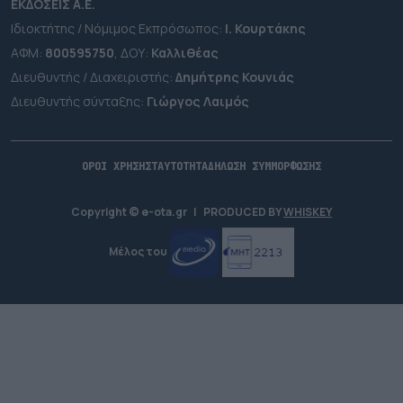
ΕΚΔΟΣΕΙΣ A.E.
Ιδιοκτήτης / Νόμιμος Εκπρόσωπος:
Ι. Κουρτάκης
ΑΦΜ:
800595750
, ΔΟΥ:
Καλλιθέας
Διευθυντής / Διαχειριστής:
Δημήτρης Κουνιάς
Διευθυντής σύνταξης:
Γιώργος Λαιμός
ΟΡΟΙ ΧΡΗΣΗΣ
ΤΑΥΤΟΤΗΤΑ
ΔΗΛΩΣΗ ΣΥΜΜΟΡΦΩΣΗΣ
Copyright © e-ota.gr
|
PRODUCED BY
WHISKEY
Μέλος του