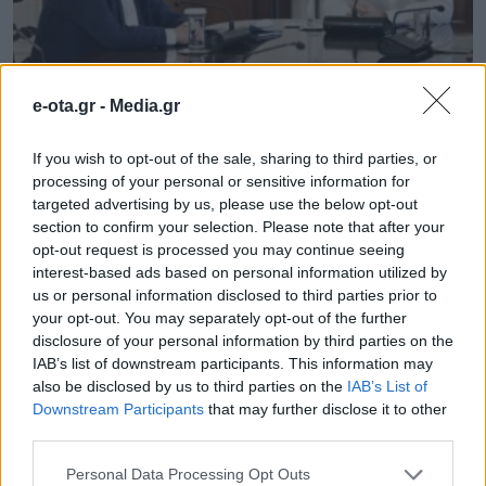
Συνάντηση Μητσοτάκη με Αγγελούδη: “Το 2030 θα
e-ota.gr -
Media.gr
έχουμε μία καινούργια ΔΕΘ”
05.08.2026 - 14.26
If you wish to opt-out of the sale, sharing to third parties, or
processing of your personal or sensitive information for
targeted advertising by us, please use the below opt-out
section to confirm your selection. Please note that after your
opt-out request is processed you may continue seeing
interest-based ads based on personal information utilized by
us or personal information disclosed to third parties prior to
your opt-out. You may separately opt-out of the further
disclosure of your personal information by third parties on the
IAB’s list of downstream participants. This information may
also be disclosed by us to third parties on the
IAB’s List of
Downstream Participants
that may further disclose it to other
third parties.
Personal Data Processing Opt Outs