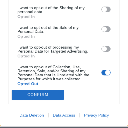
«Έξυπνο» δίκτυο παρακολούθησης
υδατοδεξαμενών στον Υμηττό
I want to opt-out of the Sharing of my
personal data.
05.08.2026 - 14.14
Opted In
I want to opt-out of the Sale of my
Personal Data.
Opted In
I want to opt-out of processing my
Personal Data for Targeted Advertising.
Opted In
I want to opt-out of Collection, Use,
Retention, Sale, and/or Sharing of my
Personal Data that Is Unrelated with the
Purposes for which it was collected.
Opted Out
CONFIRM
Ενεργειακή αναβάθμιση του 6ου Δημοτικού
Σχολείου Ν. Φιλαδέλφειας
Data Deletion
Data Access
Privacy Policy
05.08.2026 - 13.17