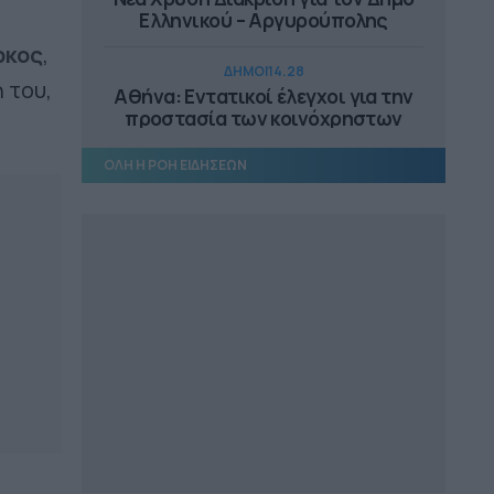
Ελληνικού – Αργυρούπολης
ρκος
,
ΔΗΜΟΙ
14.28
 του,
Αθήνα: Εντατικοί έλεγχοι για την
προστασία των κοινόχρηστων
χώρων
ΟΛΗ Η ΡΟΗ ΕΙΔΗΣΕΩΝ
ΕΠΙΚΑΙΡΟΤΗΤΑ
14.18
Αυτοψία Μενδώνη στα Αιγόσθενα,
στο Πόρτο Γερμενό
ΠΕΡΙΦΕΡΕΙΑ ΔΥΤΙΚΗΣ ΕΛΛΑΔΑΣ
13.25
Άμεσα η αντικατάσταση του
μετεωρολογικού σταθμού στην
Αιγιάλεια
ΔΗΜΟΙ
13.10
Συνεργασία ΔΕΥΑ Μετεώρων και
Λάρισας για επαρκές και καθαρό
νερό