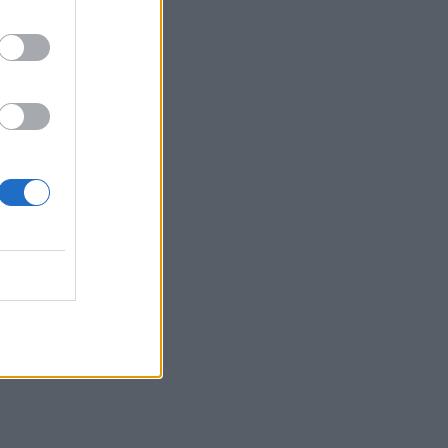
15:54
με
φος
ς.