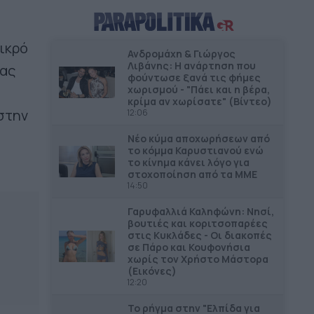
ΔΗΜΟΙ
12.10
Ξεκινούν οι αυτοψίες στις
μικρό
πληγείσες κατοικίες και
Ανδρομάχη & Γιώργος
επιχειρήσεις στα Μέγαρα
Λιβάνης: Η ανάρτηση που
κας
φούντωσε ξανά τις φήμες
χωρισμού - "Πάει και η βέρα,
ΔΗΜΟΙ
11.54
κρίμα αν χωρίσατε" (Βίντεο)
στην
12:06
3.7 εκατ. ευρώ στον Δήμο
Ανδραβίδας-Κυλλήνης από το
Νέο κύμα αποχωρήσεων από
Ταμείο Αλληλεγγύης
το κόμμα Καρυστιανού ενώ
το κίνημα κάνει λόγο για
στοχοποίηση από τα ΜΜΕ
ΔΗΜΟΙ
11.43
14:50
45,4 εκατ. ευρώ για την βελτίωση
των υποδομών του νέου
Γαρυφαλλιά Καληφώνη: Νησί,
αεροδρομίου Πάρου
βουτιές και κοριτσοπαρέες
στις Κυκλάδες - Οι διακοπές
σε Πάρο και Κουφονήσια
ΠΕΡΙΦΕΡΕΙΑ ΑΝΑΤΟΛΙΚΗΣ ΜΑΚΕΔΟΝΙΑΣ &
11.34
χωρίς τον Χρήστο Μάστορα
ΘΡΑΚΗΣ
(Εικόνες)
Νέος φωτισμός LED στο οδικό
12:20
δίκτυο της Περιφέρειας ΑΜΘ –
Το ρήγμα στην "Ελπίδα για