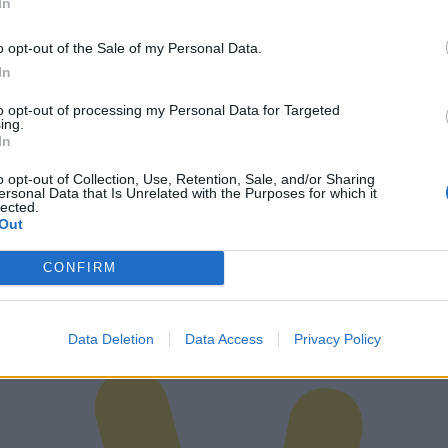
In
ήλου, την ιδιωτική Polygreen, και δεν επιτρέψα
ριο αρνητισμό να μας επηρεάσει.
o opt-out of the Sale of my Personal Data.
In
δυστυχώς στη χώρα μας, η αναγνώριση έχει έδα
to opt-out of processing my Personal Data for Targeted
ing.
 το εξωτερικό.
In
o opt-out of Collection, Use, Retention, Sale, and/or Sharing
ersonal Data that Is Unrelated with the Purposes for which it
δεν είναι μόνο πεδίο σύγκρισης δηλητηριωδών
lected.
Out
ς, είναι κυρίως και πρωτίστως πεδίο δημιουργία
CONFIRM
ρχή, συνεχίζουμε
Data Deletion
Data Access
Privacy Policy