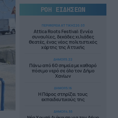
ΡΟΗ ΕΙΔΗΣΕΩΝ
ΠΕΡΙΦΕΡΕΙΑ ΑΤΤΙΚΗΣ
20.03
Attica Roots Festival: Εννέα
συναυλίες, δεκάδες χιλιάδες
θεατές, ένας νέος πολιτιστικός
χάρτης της Αττικής
ΔΗΜΟΙ
15.22
Πάνω από 60 σημεία με καθαρό
πόσιμο νερό σε όλο τον Δήμο
Χανίων
ΔΗΜΟΙ
15.16
Η Πάρος στηρίζει τους
εκπαιδευτικούς της
ΔΗΜΟΙ
14.55
Νέα Χρυσή Διάκριση για τον Δήμο