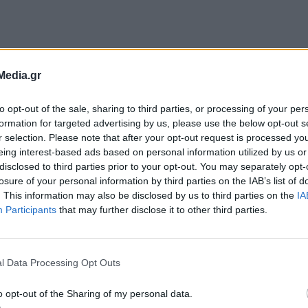
Media.gr
άρθρα και αναφορές μέσων ενημέρωσης απο όλο 
 που προ ημερών ανέβηκε απο το πρακτορείο
to opt-out of the sale, sharing to third parties, or processing of your per
formation for targeted advertising by us, please use the below opt-out s
ίζει περηφάνεια. Μας δίνει τη δύναμη να συνεχ
r selection. Please note that after your opt-out request is processed y
με την εφαρμογή του και σε άλλα νησιά μας. Με 
eing interest-based ads based on personal information utilized by us or
disclosed to third parties prior to your opt-out. You may separately opt-
κομποστοποίηση, ένας τόπος που έκλεισε τον 
losure of your personal information by third parties on the IAB’s list of
άδους απορριμμάτων απο τους δρόμους και δεν
. This information may also be disclosed by us to third parties on the
IA
Participants
that may further disclose it to other third parties.
τη γή, μπορεί και πρέπει να είναι το μοντέλο π
αλλού.
l Data Processing Opt Outs
ό, δουλέψαμε για αυτό και υπηρετήσαμε επίμον
o opt-out of the Sharing of my personal data.
ήκαμε με όσους έπρεπε στον Δημόσιο και Ιδιωτ