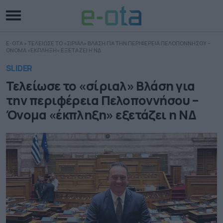
E-OTA
»
ΤΕΛΕΙΩΣΕ ΤΟ «ΣΙΡΙΑΛ» ΒΛΑΣΗ ΓΙΑ ΤΗΝ ΠΕΡΙΦΕΡΕΙΑ ΠΕΛΟΠΟΝΝΗΣΟΥ –
ΟΝΟΜΑ «ΕΚΠΛΗΞΗ» ΕΞΕΤΑΖΕΙ Η ΝΔ
SLIDER
Τελείωσε το «σίριαλ» Βλάση για
την περιφέρεια Πελοποννήσου –
Όνομα «έκπληξη» εξετάζει η ΝΔ