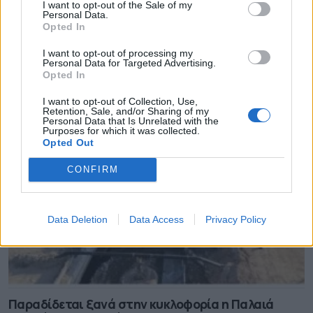
I want to opt-out of the Sale of my
Personal Data.
Opted In
Ξεκάθαρος για ανεμογεννήτριες και
I want to opt-out of processing my
αποκατάσταση δασών ο Ν. Χαρδαλιάς
Personal Data for Targeted Advertising.
Opted In
08.08.2026 - 10.45
I want to opt-out of Collection, Use,
Retention, Sale, and/or Sharing of my
Personal Data that Is Unrelated with the
Purposes for which it was collected.
Opted Out
CONFIRM
Data Deletion
Data Access
Privacy Policy
Παραδίδεται ξανά στην κυκλοφορία η Παλαιά