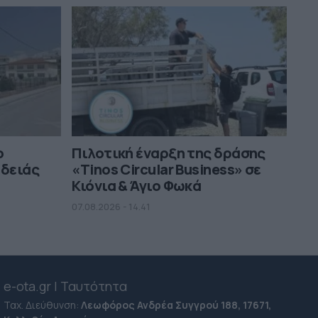
ο
Πιλοτική έναρξη της δράσης
αδειάς
«Tinos Circular Business» σε
Κιόνια & Άγιο Φωκά
07.08.2026 - 14.41
e-ota.gr | Ταυτότητα
Ταχ. Διεύθυνση:
Λεωφόρος Ανδρέα Συγγρού 188, 17671,