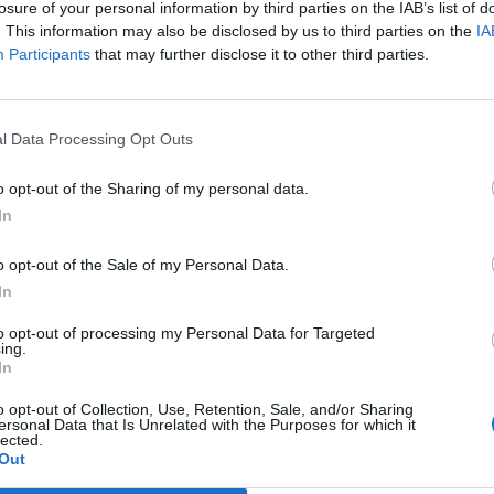
 στις διαρκείς προσπάθειες του ίδιου του δημ
losure of your personal information by third parties on the IAB’s list of
. This information may also be disclosed by us to third parties on the
IA
όλου των φορέων του νησιού, καθώς
δεν είναι τ
Participants
that may further disclose it to other third parties.
αύμα της Μυκόνου και η καταξίωσή ως κορυφα
τικού προορισμού.
l Data Processing Opt Outs
o opt-out of the Sharing of my personal data.
In
o opt-out of the Sale of my Personal Data.
In
to opt-out of processing my Personal Data for Targeted
ing.
In
o opt-out of Collection, Use, Retention, Sale, and/or Sharing
ersonal Data that Is Unrelated with the Purposes for which it
lected.
Out
 Άνω Μερά, το γραφείο της Κοινότητας και το