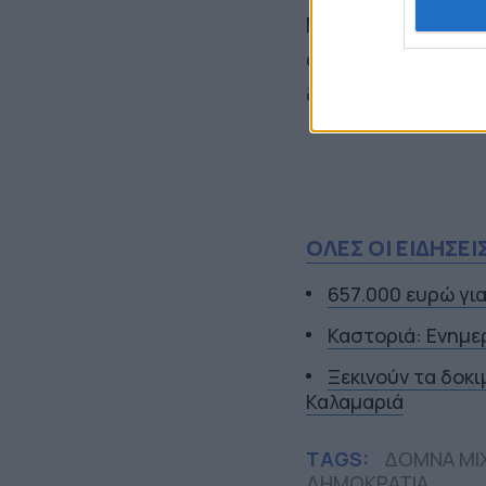
Μοναστήρι, όπου 
όμορφη πλατεία κ
δημοτικούς συμβο
ΟΛΕΣ ΟΙ ΕΙΔΗΣΕΙ
657.000 ευρώ γι
Καστοριά: Ενημε
Ξεκινούν τα δοκ
Καλαμαριά
TAGS:
ΔΟΜΝΑ ΜΙ
ΔΗΜΟΚΡΑΤΙΑ