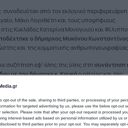
 συνοδευόταν από τον εκλογικό περιφερειάρχη
Αιγαίο, Μάνο Λογοθέτη και τους υποψήφιους
 στις Κυκλάδες Κατερίνα Μονογυιού και Φίλιππο
ποδέχτηκε ο δήμαρχος Μυκόνου Κωνσταντίνο
νώστης και της κομματικής ανθρωπογεωγραφίας
ε συζήτηση εφ’ όλης της ύλης στη
συνάντηση 
ίδου με τον δήμαρχο κ. Κουκά
ο οποίος και της
οβλήματα του νησιού αλλά είδε και η ίδια
τις
Media.gr
χει το νησί γι’ ακόμη μία δυνατή καλοκαιρινή
τική Αρχή να δίνει τον καλύτερο της εαυτό ώστε
to opt-out of the sale, sharing to third parties, or processing of your per
formation for targeted advertising by us, please use the below opt-out s
τις απαιτούμενες συνθήκες. Η κ. Μηχαηλίδου
r selection. Please note that after your opt-out request is processed y
eing interest-based ads based on personal information utilized by us or
νοποίηση της και τη στήριξη της ίδιας αλλά και
disclosed to third parties prior to your opt-out. You may separately opt-