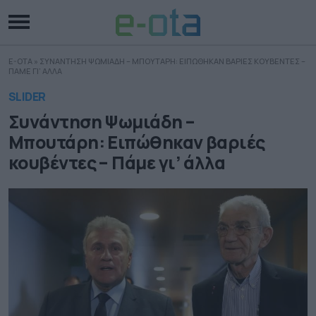
E-OTA
»
ΣΥΝΑΝΤΗΣΗ ΨΩΜΙΑΔΗ – ΜΠΟΥΤΑΡΗ: ΕΙΠΩΘΗΚΑΝ ΒΑΡΙΕΣ ΚΟΥΒΕΝΤΕΣ –
ΠΑΜΕ ΓΙ’ ΑΛΛΑ
SLIDER
Συνάντηση Ψωμιάδη –
Μπουτάρη: Ειπώθηκαν βαριές
κουβέντες – Πάμε γι’ άλλα