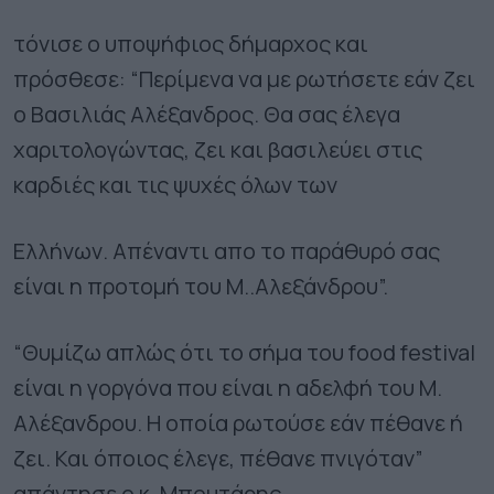
τόνισε ο υποψήφιος δήμαρχος και
πρόσθεσε: “Περίμενα να με ρωτήσετε εάν ζει
ο Βασιλιάς Αλέξανδρος. Θα σας έλεγα
χαριτολογώντας, ζει και βασιλεύει στις
καρδιές και τις ψυχές όλων των
Ελλήνων. Απέναντι απο το παράθυρό σας
είναι η προτομή του Μ..Αλεξάνδρου”.
“Θυμίζω απλώς ότι το σήμα του food festival
είναι η γοργόνα που είναι η αδελφή του Μ.
Αλέξανδρου. Η οποία ρωτούσε εάν πέθανε ή
ζει. Και όποιος έλεγε, πέθανε πνιγόταν”
απάντησε ο κ. Μπουτάρης.