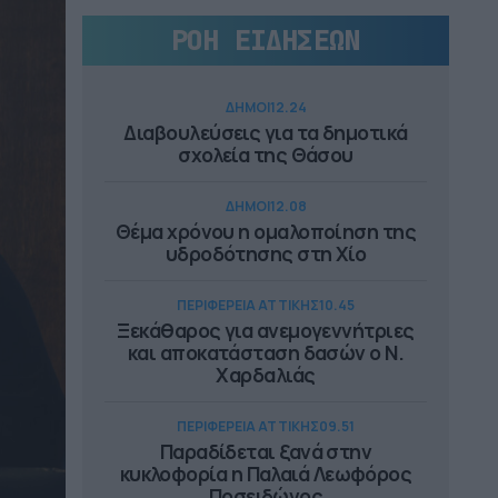
ΡΟΗ ΕΙΔΗΣΕΩΝ
ΔΗΜΟΙ
12.24
Διαβουλεύσεις για τα δημοτικά
σχολεία της Θάσου
ΔΗΜΟΙ
12.08
Θέμα χρόνου η ομαλοποίηση της
υδροδότησης στη Χίο
ΠΕΡΙΦΕΡΕΙΑ ΑΤΤΙΚΗΣ
10.45
Ξεκάθαρος για ανεμογεννήτριες
και αποκατάσταση δασών ο Ν.
Χαρδαλιάς
ΠΕΡΙΦΕΡΕΙΑ ΑΤΤΙΚΗΣ
09.51
Παραδίδεται ξανά στην
κυκλοφορία η Παλαιά Λεωφόρος
Ποσειδώνος