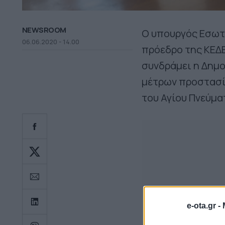
NEWSROOM
Ο υπουργός Εσωτε
06.06.2020 - 14.00
πρόεδρο της ΚΕΔΕ
συνδράμει η Δημ
μέτρων προστασία
του Αγίου Πνεύμα
e-ota.gr -