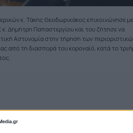
ρικών κ. Τάκης Θεοδωρικάκος επικοινώνησε με
 κ. Δημήτρη Παπαστεργίου και του ζήτησε να
οτική Αστυνομία στην τήρηση των περιοριστικώ
ς από τη διασπορά του κοροναϊό, κατά το τρι
τος.
Media.gr