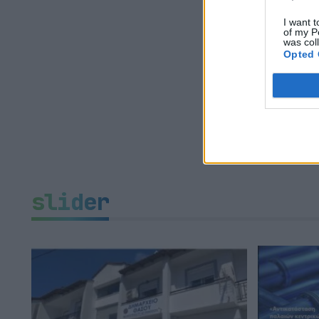
I want t
of my P
was col
Opted 
slider