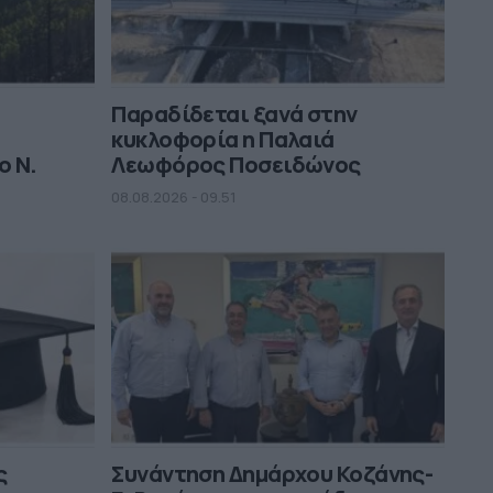
τη ΜΚΟ και την κατηγορία για φόνο
13:29
Παραδίδεται ξανά στην
κυκλοφορία η Παλαιά
ο Ν.
Λεωφόρος Ποσειδώνος
08.08.2026 - 09.51
ς
Συνάντηση Δημάρχου Κοζάνης-