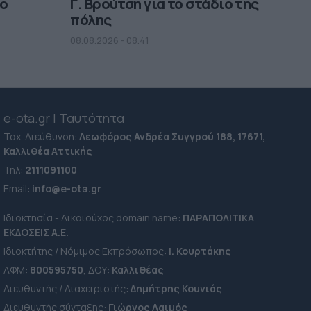
μο
Γ. Βρούτση για το στάδιο της
πόλης
08.08.2026 - 08.41
e-ota.gr | Ταυτότητα
Ταχ. Διεύθυνση:
Λεωφόρος Ανδρέα Συγγρού 188, 17671,
Καλλιθέα Αττικής
Τηλ:
2111091100
Εmail:
info@e-ota.gr
Ιδιοκτησία - Δικαιούχος domain name:
ΠΑΡΑΠΟΛΙΤΙΚΑ
ΕΚΔΟΣΕΙΣ A.E.
Ιδιοκτήτης / Νόμιμος Εκπρόσωπος:
Ι. Κουρτάκης
ΑΦΜ:
800595750
, ΔΟΥ:
Καλλιθέας
Διευθυντής / Διαχειριστής:
Δημήτρης Κουνιάς
Διευθυντής σύνταξης:
Γιώργος Λαιμός