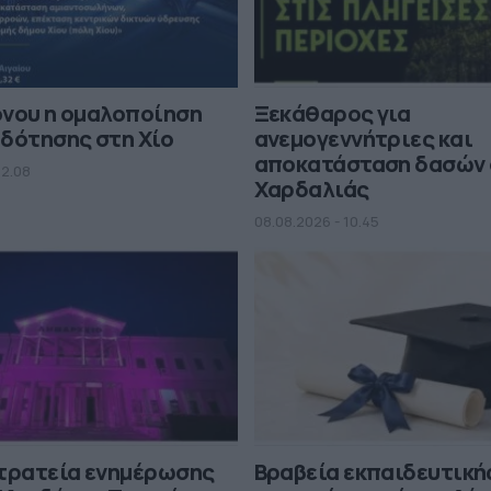
όνου η ομαλοποίηση
Ξεκάθαρος για
δότησης στη Χίο
ανεμογεννήτριες και
αποκατάσταση δασών 
12.08
Χαρδαλιάς
08.08.2026 - 10.45
στρατεία ενημέρωσης
Βραβεία εκπαιδευτική