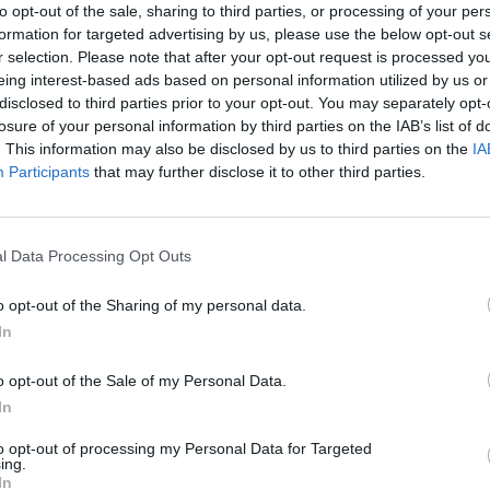
to opt-out of the sale, sharing to third parties, or processing of your per
formation for targeted advertising by us, please use the below opt-out s
r selection. Please note that after your opt-out request is processed y
eing interest-based ads based on personal information utilized by us or
, μήνυμα στους πολίτες να μην εφησυχάσουν το
disclosed to third parties prior to your opt-out. You may separately opt-
losure of your personal information by third parties on the IAB’s list of
ου Πνεύματος, και να τηρούν τα απαιτούμενα μέ
. This information may also be disclosed by us to third parties on the
IA
ν κορωνοϊό, έστειλε μέσω Facebook ο Νίκος
Participants
that may further disclose it to other third parties.
l Data Processing Opt Outs
Σ
o opt-out of the Sharing of my personal data.
ια τα δημοτικά σχολεία της Θάσου
In
μαλοποίηση της υδροδότησης στη Χίο
o opt-out of the Sale of my Personal Data.
νεμογεννήτριες και αποκατάσταση δασών ο Ν. Χαρδ
In
to opt-out of processing my Personal Data for Targeted
 ΠΑΠΑΣΤΕΡΓΙΟΥ
ΔΗΜΟΤΙΚΗ ΑΣΤΥΝΟΜΙΑ
ΤΑΚΗΣ
ing.
In