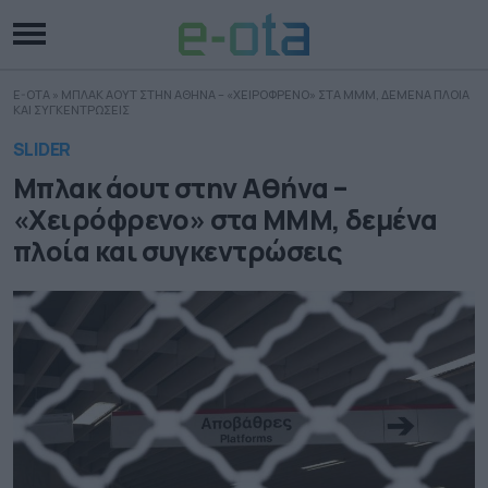
E-OTA
»
ΜΠΛΑΚ ΑΟΥΤ ΣΤΗΝ ΑΘΗΝΑ – «ΧΕΙΡΟΦΡΕΝΟ» ΣΤΑ ΜΜΜ, ΔΕΜΕΝΑ ΠΛΟΙΑ
ΚΑΙ ΣΥΓΚΕΝΤΡΩΣΕΙΣ
SLIDER
Μπλακ άουτ στην Αθήνα –
«Χειρόφρενο» στα ΜΜΜ, δεμένα
πλοία και συγκεντρώσεις