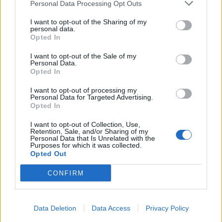
Personal Data Processing Opt Outs
Πάνω από 60 σημεία με καθαρό πόσιμο νερό σε
όλο τον Δήμο Χανίων
I want to opt-out of the Sharing of my
personal data.
06.08.2026 - 15.22
Opted In
I want to opt-out of the Sale of my
Personal Data.
Opted In
I want to opt-out of processing my
Personal Data for Targeted Advertising.
Opted In
I want to opt-out of Collection, Use,
Retention, Sale, and/or Sharing of my
Personal Data that Is Unrelated with the
Purposes for which it was collected.
Opted Out
CONFIRM
Η Πάρος στηρίζει τους εκπαιδευτικούς της
06.08.2026 - 15.16
Data Deletion
Data Access
Privacy Policy