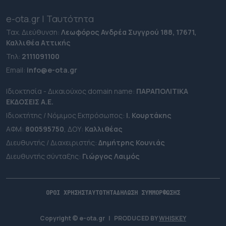
e-ota.gr | Ταυτότητα
Ταχ. Διεύθυνση:
Λεωφόρος Ανδρέα Συγγρού 188, 17671,
Καλλιθέα Αττικής
Τηλ:
2111091100
Εmail:
info@e-ota.gr
Ιδιοκτησία - Δικαιούχος domain name:
ΠΑΡΑΠΟΛΙΤΙΚΑ
ΕΚΔΟΣΕΙΣ A.E.
Ιδιοκτήτης / Νόμιμος Εκπρόσωπος:
Ι. Κουρτάκης
ΑΦΜ:
800595750
, ΔΟΥ:
Καλλιθέας
Διευθυντής / Διαχειριστής:
Δημήτρης Κουνιάς
Διευθυντής σύνταξης:
Γιώργος Λαιμός
ΟΡΟΙ ΧΡΗΣΗΣ
ΤΑΥΤΟΤΗΤΑ
ΔΗΛΩΣΗ ΣΥΜΜΟΡΦΩΣΗΣ
Copyright © e-ota.gr
|
PRODUCED BY
WHISKEY