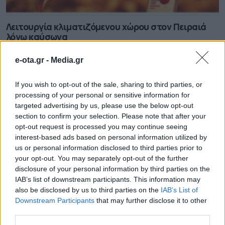
Λειτουργία κλιματιζόμενου χώρου στον Πειραιά
λόγω καύσωνα
07.08.2026 - 12.01
e-ota.gr -
Media.gr
If you wish to opt-out of the sale, sharing to third parties, or
processing of your personal or sensitive information for
targeted advertising by us, please use the below opt-out
section to confirm your selection. Please note that after your
opt-out request is processed you may continue seeing
interest-based ads based on personal information utilized by
us or personal information disclosed to third parties prior to
your opt-out. You may separately opt-out of the further
disclosure of your personal information by third parties on the
IAB’s list of downstream participants. This information may
also be disclosed by us to third parties on the
IAB’s List of
Downstream Participants
that may further disclose it to other
Νέο Ειδικό Χωροταξικό Πλαίσιο για τον Τουρισμό
third parties.
07.08.2026 - 11.59