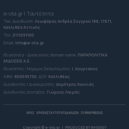
e-ota.gr | Ταυτότητα
Ταχ. Διεύθυνση:
Λεωφόρος Ανδρέα Συγγρού 188, 17671,
Καλλιθέα Αττικής
Τηλ:
2111091100
Εmail:
info@e-ota.gr
Ιδιοκτησία - Δικαιούχος domain name:
ΠΑΡΑΠΟΛΙΤΙΚΑ
ΕΚΔΟΣΕΙΣ A.E.
Ιδιοκτήτης / Νόμιμος Εκπρόσωπος:
Ι. Κουρτάκης
ΑΦΜ:
800595750
, ΔΟΥ:
Καλλιθέας
Διευθυντής / Διαχειριστής:
Δημήτρης Κουνιάς
Διευθυντής σύνταξης:
Γιώργος Λαιμός
ΟΡΟΙ ΧΡΗΣΗΣ
ΤΑΥΤΟΤΗΤΑ
ΔΗΛΩΣΗ ΣΥΜΜΟΡΦΩΣΗΣ
Copyright © e-ota.gr
|
PRODUCED BY
WHISKEY