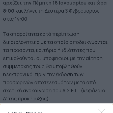
αρχίζει την Πέμπτη 16 Ιανουαρίου και ώρα
8:00
και λήγει τη Δευτέρα 3 Φεβρουαρίου
στις 14:00.
Τα απαραίτητα κατά περίπτωση
δικαιολογητικά με τα οποία αποδεικνύονται
τα προσόντα, κριτήρια ή ιδιότητες που
επικαλούνται οι υποψήφιοι με την αίτηση
συμμετοχής τους θα υποβληθούν
ηλεκτρονικά, πριν την έκδοση των
προσωρινών αποτελεσμάτων μετά από
σχετική ανακοίνωση του Α.Σ.Ε.Π. (κεφάλαιο
Δ’ της προκήρυξης).