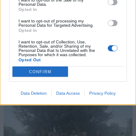
I want to opt-out of the Sale of my
Personal Data.
Opted In
I want to opt-out of processing my
Personal Data for Targeted Advertising.
Opted In
I want to opt-out of Collection, Use,
Retention, Sale, and/or Sharing of my
Personal Data that Is Unrelated with the
Purposes for which it was collected.
Opted Out
CONFIRM
657.000 ευρώ για 9 παιδικές χαρές στον Δήμο
Πύργου
07.08.2026 - 16.28
Data Deletion
Data Access
Privacy Policy