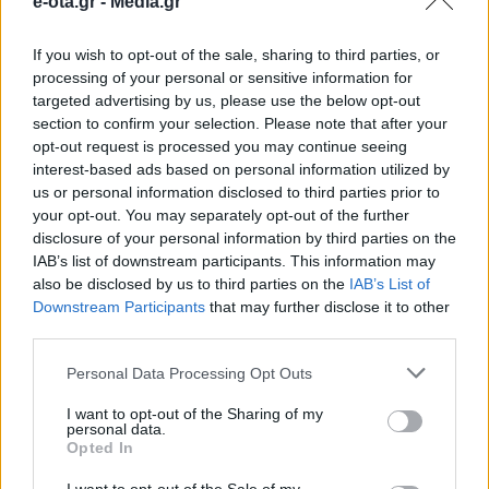
ΟΛΕΣ ΟΙ ΕΙΔΗΣΕΙΣ
e-ota.gr -
Media.gr
657.000 ευρώ για 9 παιδικές χαρές στον Δήμο
If you wish to opt-out of the sale, sharing to third parties, or
Πύργου
processing of your personal or sensitive information for
targeted advertising by us, please use the below opt-out
Καστοριά: Ενημερωτικές δράσεις στην
section to confirm your selection. Please note that after your
κοινότητα Ρομά
opt-out request is processed you may continue seeing
interest-based ads based on personal information utilized by
Ξεκινούν τα δοκιμαστικά δρομολόγια της
us or personal information disclosed to third parties prior to
επέκτασης του Μετρό προς την Καλαμαριά
your opt-out. You may separately opt-out of the further
disclosure of your personal information by third parties on the
IAB’s list of downstream participants. This information may
TAGS:
ΑΣΕΠ
ΔΕΥΑΚ
ΔΗΜΟΣ ΚΙΛΚΙΣ
ΘΕΣΕΙΣ
also be disclosed by us to third parties on the
IAB’s List of
ΕΡΓΑΣΙΑΣ
ΠΡΟΣΛΗΨΕΙΣ
Downstream Participants
that may further disclose it to other
third parties.
Personal Data Processing Opt Outs
ΠΡΟΣΛΗΨΕΙΣ
I want to opt-out of the Sharing of my
personal data.
Opted In