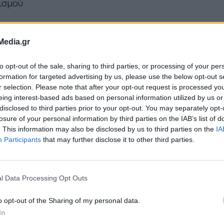
ισμού
ου απαιτούνται
Media.gr
εις της προκήρυξης 1Ε/2025 του ΑΣΕΠ απαιτείται
to opt-out of the sale, sharing to third parties, or processing of your per
τρών, συγκεκριμένα
ΠΕ Ελεγκτών Ιατρών Παθολ
formation for targeted advertising by us, please use the below opt-out s
ής
.
r selection. Please note that after your opt-out request is processed y
eing interest-based ads based on personal information utilized by us or
disclosed to third parties prior to your opt-out. You may separately opt-
losure of your personal information by third parties on the IAB’s list of
. This information may also be disclosed by us to third parties on the
IA
Participants
that may further disclose it to other third parties.
l Data Processing Opt Outs
o opt-out of the Sharing of my personal data.
In