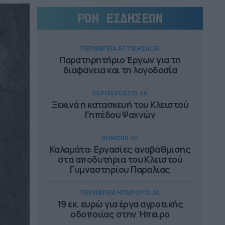
ΡΟΗ ΕΙΔΗΣΕΩΝ
ΠΕΡΙΦΕΡΕΙΑ ΑΤΤΙΚΗΣ
10.51
Παρατηρητήριο Έργων για τη
διαφάνεια και τη λογοδοσία
ΠΕΡΙΦΕΡΕΙΕΣ
10.46
Ξεκινά η κατασκευή του Κλειστού
Γηπέδου Ψαχνών
ΔΗΜΟΙ
10.34
Καλαμάτα: Εργασίες αναβάθμισης
στα αποδυτήρια του Κλειστού
Γυμναστηρίου Παραλίας
ΠΕΡΙΦΕΡΕΙΑ ΗΠΕΙΡΟΥ
10.30
19 εκ. ευρώ για έργα αγροτικής
οδοποιίας στην Ήπειρο