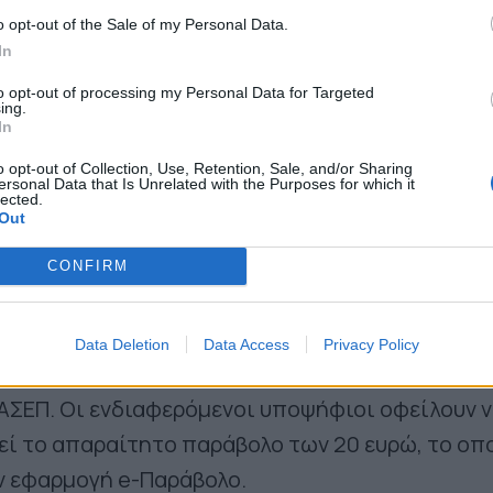
o opt-out of the Sale of my Personal Data.
In
 θα υποβάλουν αιτήσεις πρέπει να κατέχουν πτ
to opt-out of processing my Personal Data for Targeted
 ΑΕΙ της ημεδαπής ή ακαδημαϊκά ισοδύναμο ή ι
ing.
In
ς ειδικότητας από σχολές της αλλοδαπής. Επιπ
o opt-out of Collection, Use, Retention, Sale, and/or Sharing
 συγκεκριμένα πρόσθετα προσόντα
που αναφέρ
ersonal Data that Is Unrelated with the Purposes for which it
lected.
προκήρυξη.
Out
CONFIRM
υποβολής αιτήσεων ΑΣΕΠ
τήσεων για την προκήρυξη 1Ε/2025
Data Deletion
Data Access
Privacy Policy
ι αποκλειστικά ηλεκτρονικά μέσω της επίσημη
ΑΣΕΠ. Οι ενδιαφερόμενοι υποψήφιοι οφείλουν 
ί το απαραίτητο παράβολο των 20 ευρώ, το οπ
ν εφαρμογή e-Παράβολο.