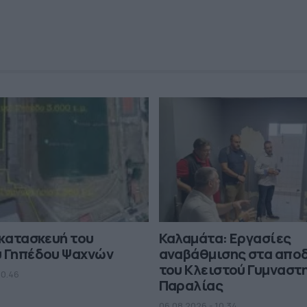
 κατασκευή του
Καλαμάτα: Εργασίες
ύ Γηπέδου Ψαχνών
αναβάθμισης στα απο
του Κλειστού Γυμναστ
10.46
Παραλίας
06.08.2026 - 10.34