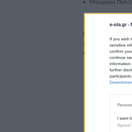
Υπουργείο Πολιτ
Τα προσόντα π
e-ota.gr -
Για όλες τις θέσ
If you wish 
ειδικότητα ΠΕ Ια
sensitive in
ή Γενικής Ιατρικ
confirm you
continue se
information 
further disc
participants
Downstream 
Persona
I want t
Opted 