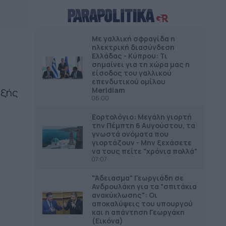
Αδελφοποίηση μεταξύ Ανατολικής
Σάμου και Δοξάτου
Με γαλλική σφραγίδα η
ΔΗΜΟΙ
08.24
ηλεκτρική διασύνδεση
Πλούσιος ο απολογισμός του
Ελλάδας - Κύπρου: Τι
Δημοτικού Ωδείου Φυλής
σημαίνει για τη χώρα μας η
είσοδος του γαλλικού
επενδυτικού ομίλου
ΔΗΜΟΙ
08.15
Meridiam
εξής
Πολύ υψηλός ο κίνδυνος πυρκαγιάς
06:00
και σήμερα στην Αττική
Εορτολόγιο: Μεγάλη γιορτή
την Πέμπτη 6 Αυγούστου, τα
ΕΠΙΚΑΙΡΟΤΗΤΑ
14.41
γνωστά ονόματα που
Άμεσα τα μέτρα στήριξης
γιορτάζουν - Μην ξεχάσετε
να τους πείτε "χρόνια πολλά"
πυρόπληκτων – Πιο γρήγορα οι
07:07
αποζημιώσεις
"Άδειασµα" Γεωργιάδη σε
Ανδρουλάκη για τα "σπιτάκια
ΔΗΜΟΙ
14.26
ανακύκλωσης": Οι
Συνάντηση Μητσοτάκη με
αποκαλύψεις του υπουργού
Αγγελούδη: “Το 2030 θα έχουμε μία
και η απάντηση Γεωργάκη
καινούργια ΔΕΘ”
(Εικόνα)