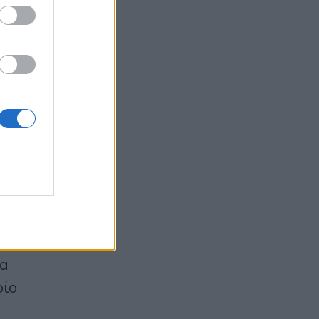
αποδοχές
06:12
υχίο ή
σότιμο
λέον,
ονται
ς
να
οίο