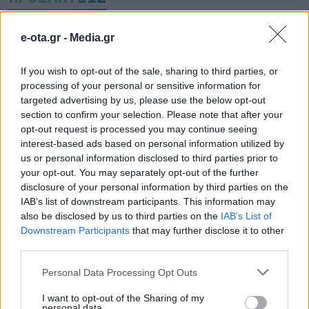
e-ota.gr -
Media.gr
If you wish to opt-out of the sale, sharing to third parties, or
processing of your personal or sensitive information for
targeted advertising by us, please use the below opt-out
section to confirm your selection. Please note that after your
opt-out request is processed you may continue seeing
interest-based ads based on personal information utilized by
us or personal information disclosed to third parties prior to
your opt-out. You may separately opt-out of the further
disclosure of your personal information by third parties on the
IAB’s list of downstream participants. This information may
also be disclosed by us to third parties on the
IAB’s List of
Attica Roots Festival: Εννέα συναυλίες, δεκάδες
Downstream Participants
that may further disclose it to other
χιλιάδες θεατές, ένας νέος πολιτιστικός χάρτης
third parties.
της Αττικής
Personal Data Processing Opt Outs
06.08.2026 - 20.03
I want to opt-out of the Sharing of my
personal data.