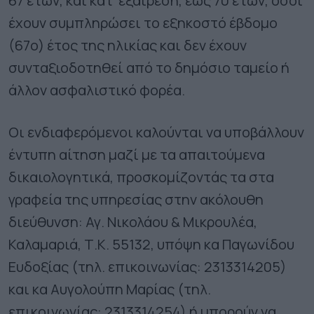
67 ετών, και κατ’ εξαίρεση, έως 70 ετών, όσοι
έχουν συμπληρώσει το εξηκοστό έβδομο
(67ο) έτος της ηλικίας και δεν έχουν
συνταξιοδοτηθεί από το δημόσιο ταμείο ή
άλλον ασφαλιστικό φορέα.
Οι ενδιαφερόμενοι καλούνται να υποβάλλουν
έντυπη αίτηση μαζί με τα απαιτούμενα
δικαιολογητικά, προσκομίζοντάς τα στα
γραφεία της υπηρεσίας στην ακόλουθη
διεύθυνση: Αγ. Νικολάου & Μικρουλέα,
Καλαμαριά, Τ.Κ. 55132, υπόψη κα Παγωνίδου
Ευδοξίας (τηλ. επικοινωνίας: 2313314205)
και κα Αυγολούπη Μαρίας (τηλ.
επικοινωνίας: 2313314254) ή μπορούν να