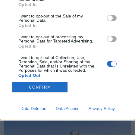
Opted In
I want to opt-out of the Sale of my
Personal Data.
Opted In
I want to opt-out of processing my
Personal Data for Targeted Advertising.
Opted In
I want to opt-out of Collection, Use,
Retention, Sale, and/or Sharing of my
Personal Data that Is Unrelated with the
Purposes for which it was collected.
Opted Out
Πάνω από 60 σημεία με καθαρό πόσιμο νερό σε
όλο τον Δήμο Χανίων
CONFIRM
06.08.2026 - 15.22
Data Deletion
Data Access
Privacy Policy