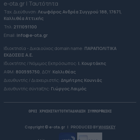
e-ota.gr | Ταυτότητα
Ταχ. Διεύθυνση:
Λεωφόρος Ανδρέα Συγγρού 188, 17671,
Καλλιθέα Αττικής
Τηλ:
2111091100
Εmail:
info@e-ota.gr
Ιδιοκτησία - Δικαιούχος domain name:
ΠΑΡΑΠΟΛΙΤΙΚΑ
ΕΚΔΟΣΕΙΣ A.E.
Ιδιοκτήτης / Νόμιμος Εκπρόσωπος:
Ι. Κουρτάκης
ΑΦΜ:
800595750
, ΔΟΥ:
Καλλιθέας
Διευθυντής / Διαχειριστής:
Δημήτρης Κουνιάς
Διευθυντής σύνταξης:
Γιώργος Λαιμός
ΟΡΟΙ ΧΡΗΣΗΣ
ΤΑΥΤΟΤΗΤΑ
ΔΗΛΩΣΗ ΣΥΜΜΟΡΦΩΣΗΣ
Copyright © e-ota.gr
|
PRODUCED BY
WHISKEY