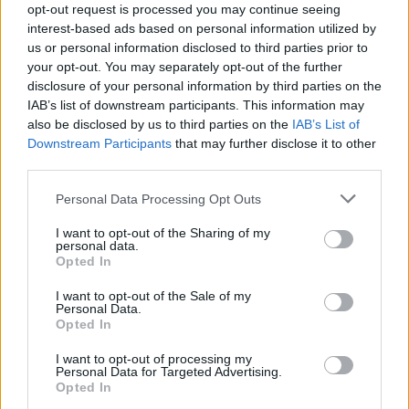
opt-out request is processed you may continue seeing
05.08.2026 - 14.41
interest-based ads based on personal information utilized by
us or personal information disclosed to third parties prior to
your opt-out. You may separately opt-out of the further
disclosure of your personal information by third parties on the
IAB’s list of downstream participants. This information may
also be disclosed by us to third parties on the
IAB’s List of
Downstream Participants
that may further disclose it to other
third parties.
Personal Data Processing Opt Outs
I want to opt-out of the Sharing of my
personal data.
Opted In
I want to opt-out of the Sale of my
Συνάντηση Μητσοτάκη με Αγγελούδη: “Το 2030 θα
Personal Data.
Opted In
έχουμε μία καινούργια ΔΕΘ”
05.08.2026 - 14.26
I want to opt-out of processing my
Personal Data for Targeted Advertising.
Opted In