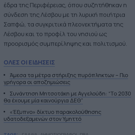
έδρα της Περιφέρειας, όπου συζητήθηκαν η
σύνδεση της Λέσβου με τη λυρική ποιήτρια
Σαπφώ, τα συγκριτικά πλεονεκτήματα της
Λέσβου και το προφίλ του νησιού ως
προορισμός συμπερίληψης και πολιτισμού.
ΟΛΕΣ ΟΙ ΕΙΔΗΣΕΙΣ
Άμεσα τα μέτρα στήριξης πυρόπληκτων – Πιο
γρήγορα οι αποζημιώσεις
Συνάντηση Μητσοτάκη με Αγγελούδη: “Το 2030
θα έχουμε μία καινούργια ΔΕΘ”
«Έξυπνο» δίκτυο παρακολούθησης
υδατοδεξαμενών στον Υμηττό
TAGS:
ΓΑΛΛΙΑ
ΔΗΜΟΣΙΟΓΡΑΦΟΙ
ΠΒΑ