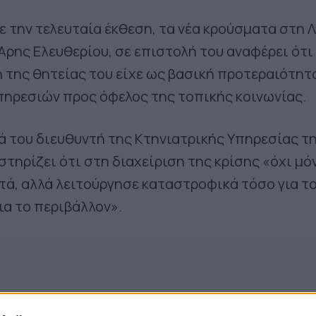
ε την τελευταία έκθεση, τα νέα κρούσματα στη 
 Άρης Ελευθερίου, σε επιστολή του αναφέρει ότι
 της θητείας του είχε ως βασική προτεραιότητ
πηρεσιών προς όφελος της τοπικής κοινωνίας.
 του διευθυντή της Κτηνιατρικής Υπηρεσίας τ
στηρίζει ότι στη διαχείριση της κρίσης «όχι μό
ά, αλλά λειτούργησε καταστροφικά τόσο για τ
ια το περιβάλλον».