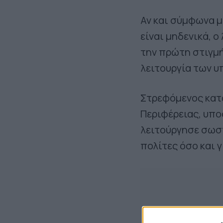
Αν και σύμφωνα μ
είναι μηδενικά, ο
την πρώτη στιγμή
λειτουργία των υ
Στρεφόμενος κατά
Περιφέρειας, υπο
λειτούργησε σωστ
πολίτες όσο και γ