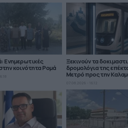
ά: Ενημερωτικές
Ξεκινούν τα δοκιμαστ
στην κοινότητα Ρομά
δρομολόγια της επέκτ
Μετρό προς την Καλα
6.18
07.08.2026 - 16.12