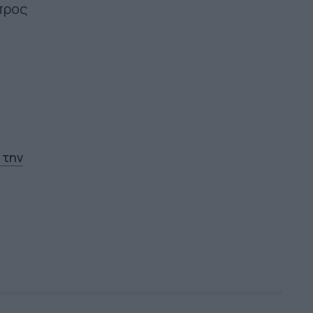
προς
 την