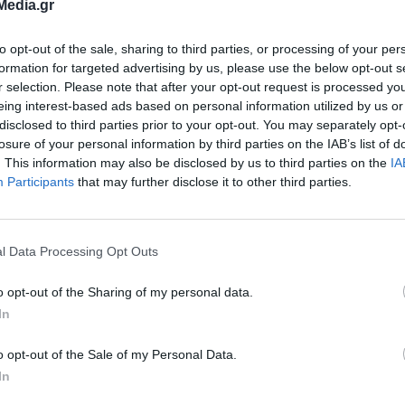
Media.gr
to opt-out of the sale, sharing to third parties, or processing of your per
formation for targeted advertising by us, please use the below opt-out s
r selection. Please note that after your opt-out request is processed y
eing interest-based ads based on personal information utilized by us or
disclosed to third parties prior to your opt-out. You may separately opt-
losure of your personal information by third parties on the IAB’s list of
πως οι κυβερνητικές οδηγίες προέβλεπαν τη
. This information may also be disclosed by us to third parties on the
IA
Participants
that may further disclose it to other third parties.
ρων κοπαδιών όπου εντοπίζεται έστω και ένα
υτόχρονα απαιτούσαν ασφαλή υγειονομική ταφή
τε σε κατάλληλους χώρους, με τήρηση όλων των
l Data Processing Opt Outs
 κανόνων, σημειώνει ότι στην πράξη εφαρμόστ
o opt-out of the Sharing of my personal data.
έλος των οδηγιών.
In
o opt-out of the Sale of my Personal Data.
ς σφαγές, ενώ αγνοήθηκε το κρίσιμο ζήτημα της
In
ισης των νεκρών ζώων, όπου σε αρκετές