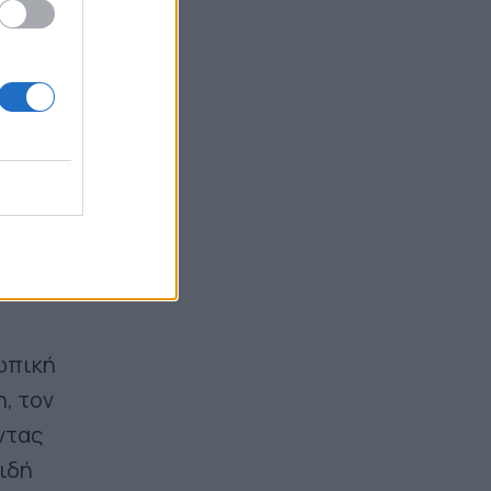
στο Όρεγκον: Η κόρη του Κώστα
ές,
Μπακογιάννη έκανε πανελλήνιο
ρεκόρ στα 100μ. με εμπόδια
ών
07.08.2026 22:20
αι τον
ιος
 των
λα να
σωπική
, τον
ντας
ιδή