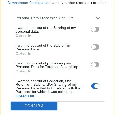
Downstream Participants
that may further disclose it to other
08.08.2026 - 10.45
third parties.
Personal Data Processing Opt Outs
I want to opt-out of the Sharing of my
personal data.
Opted In
I want to opt-out of the Sale of my
Personal Data.
Opted In
I want to opt-out of processing my
Personal Data for Targeted Advertising.
Opted In
I want to opt-out of Collection, Use,
Παραδίδεται ξανά στην κυκλοφορία η Παλαιά
Retention, Sale, and/or Sharing of my
Personal Data that Is Unrelated with the
Λεωφόρος Ποσειδώνος
Purposes for which it was collected.
Opted Out
08.08.2026 - 09.51
CONFIRM