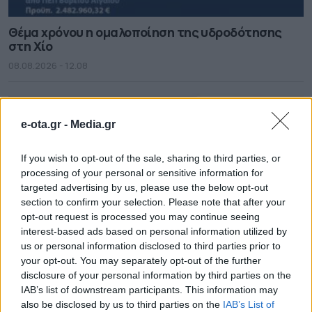
Θέμα χρόνου η ομαλοποίηση της υδροδότησης
στη Χίο
08.08.2026 - 12.08
e-ota.gr -
Media.gr
If you wish to opt-out of the sale, sharing to third parties, or
processing of your personal or sensitive information for
targeted advertising by us, please use the below opt-out
section to confirm your selection. Please note that after your
opt-out request is processed you may continue seeing
interest-based ads based on personal information utilized by
us or personal information disclosed to third parties prior to
your opt-out. You may separately opt-out of the further
disclosure of your personal information by third parties on the
Ξεκάθαρος για ανεμογεννήτριες και
IAB’s list of downstream participants. This information may
αποκατάσταση δασών ο Ν. Χαρδαλιάς
also be disclosed by us to third parties on the
IAB’s List of