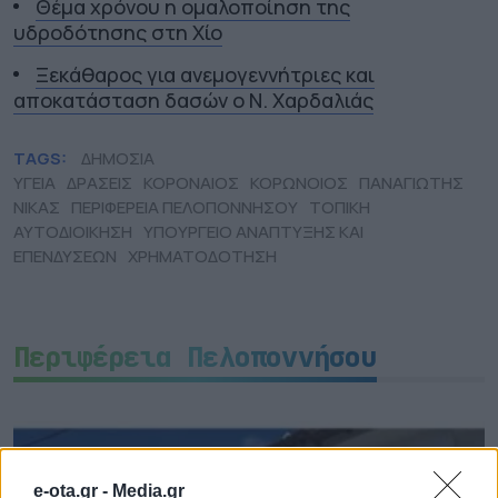
Θέμα χρόνου η ομαλοποίηση της
υδροδότησης στη Χίο
Ξεκάθαρος για ανεμογεννήτριες και
αποκατάσταση δασών ο Ν. Χαρδαλιάς
TAGS:
ΔΗΜΟΣΙΑ
ΥΓΕΙΑ
ΔΡΑΣΕΙΣ
ΚΟΡΟΝΑΙΟΣ
ΚΟΡΩΝΟΙΟΣ
ΠΑΝΑΓΙΩΤΗΣ
ΝΙΚΑΣ
ΠΕΡΙΦΕΡΕΙΑ ΠΕΛΟΠΟΝΝΗΣΟΥ
ΤΟΠΙΚΗ
ΑΥΤΟΔΙΟΙΚΗΣΗ
ΥΠΟΥΡΓΕΙΟ ΑΝΑΠΤΥΞΗΣ ΚΑΙ
ΕΠΕΝΔΥΣΕΩΝ
ΧΡΗΜΑΤΟΔΟΤΗΣΗ
Περιφέρεια Πελοποννήσου
e-ota.gr -
Media.gr