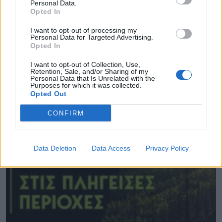
Personal Data.
Opted In
I want to opt-out of processing my
Personal Data for Targeted Advertising.
Opted In
Θέμα χρόνου η ομαλοποίηση της υδροδότησης
I want to opt-out of Collection, Use,
στη Χίο
Retention, Sale, and/or Sharing of my
Personal Data that Is Unrelated with the
Purposes for which it was collected.
08.08.2026 - 12.08
Opted Out
CONFIRM
Data Deletion
Data Access
Privacy Policy